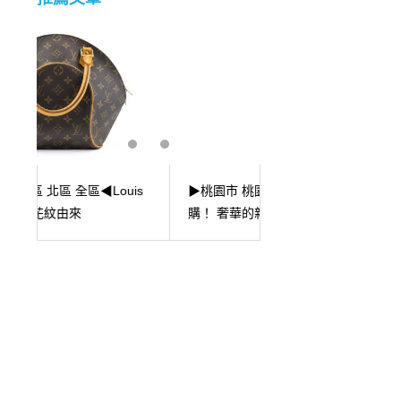
is
▶桃園市 桃園火車站◀鑽石收
▶台北市大安區 捷運
購！ 奢華的新定義：綠色永恆
◀ 澳洲袋鼠金幣