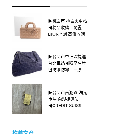
▶桃園市 桃園火車站
▶新北市永和區 捷運
◀精品收購！閒置
頂溪站◀ FENDI 品
DIOR 也能高價收購
牌包款收購
▶台北市中正區捷運
▶新北市三重區 捷運
台北車站◀精品名牌
菜寮站◀ 橢圓形切割
包防潮防霉「三原
則」
▶台北市內湖區 湖光
▶台北市中正區捷運
市場 內湖捷運站
台北車站◀FENDI－
◀CREDIT SUISSE
從皮草王國到 FF
小金塊收購
LOGO提花的永續之
路
推薦文章