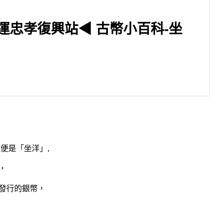
運忠孝復興站◀ 古幣小百科-坐
▶台中市 西區 北區 全區◀Lou
Vuitton 經典花紋由來
便是「坐洋」,
，
發行的銀幣，
。