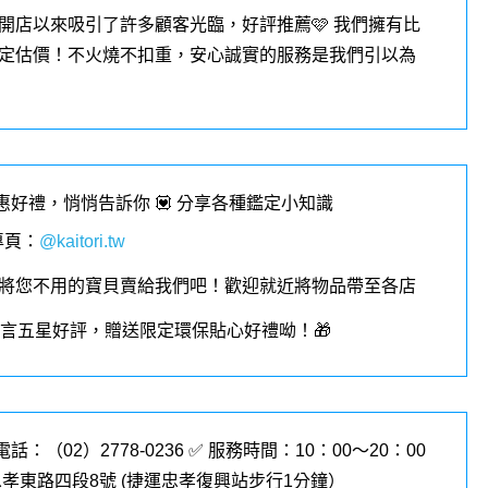
開店以來吸引了許多顧客光臨，好評推薦🩷 我們擁有比
定估價！不火燒不扣重，安心誠實的服務是我們引以為
優惠好禮，悄悄告訴你 💟 分享各種鑑定小知識
專頁
：
@kaitori.tw
將您不用的寶貝賣給我們吧！歡迎就近將物品帶至各店
︎留言五星好評，贈送限定環保貼心好禮呦！🎁
電話：（02）2778-0236 ✅ 服務時間：10：00～20：00
孝東路四段8號 (
捷運忠孝復興站步行1分鐘
）