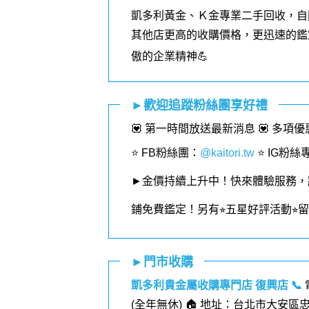
凱多利黃金、Ｋ金專業二手回收，自
其他店更高的收購價格，更迅速的鑑
傲的企業精神💪
►歡迎追蹤粉絲團享好禮
💟 第一時間放送最新消息 💟 多項
⭐️ FB粉絲團
：
@kaitori.tw
⭐️ IG粉絲
►金價持續上升中！快來體驗服務，
鋪免費鑑定！
另有⭐︎五星好評活動⭐
►門市收購
凱多利貴金屬收購專門店 復興店
📞
(全年無休) 🏠 地址：台北市大安區忠