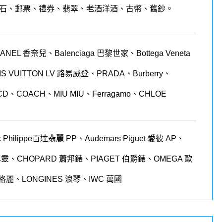
石、郵票、禮券、翡翠、老酒洋酒、古幣、舊鈔。
 香奈兒、Balenciaga 巴黎世家、Bottega Veneta
LOUIS VUITTON LV 路易威登、PRADA、Burberry、
CD、COACH、MIU MIU、Ferragamo、CHLOE
 Philippe
百達翡麗
PP
、
Audemars Piguet
愛彼
AP
、
年靈、
CHOPARD
蕭邦錶、
PIAGET
伯爵錶、
OMEGA
歐
格麗、
LONGINES
浪琴、
IWC
萬國