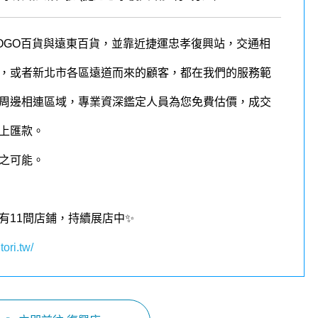
OGO百貨與遠東百貨，並靠近捷運忠孝復興站，交通相
，或者新北市各區遠道而來的顧客，都在我們的
服務
範
周邊相連區域，
專業資深鑑定人員為您免費估價，成交
上匯款。
之可能。
有11
間店鋪，持續展店中✨
tori.tw/