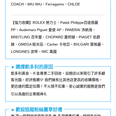
COACH、MIU MIU、Ferragamo、CHLOE
【強力收購】ROLEX
勞力士、
Patek Philippe
百達翡麗
PP
、
Audemars Piguet
愛彼
AP
、
PANERAI
沛納海、
BREITLING
百年靈、
CHOPARD
蕭邦錶、
PIAGET
伯爵
錶、
OMEGA
歐米茄、
Cartier
卡地亞、
BVLGARI
寶格麗、
LONGINES
浪琴、
IWC
萬國
►選擇凱多利的原因
凱多利黃金、Ｋ金專業二手回收，自開店以來吸引了許多顧
客光臨，好評推薦🩷 我們擁有比其他店更高的收購價格，
更迅速的鑑定估價！不火燒不扣重，安心誠實的服務是我們
引以為傲的企業精神💪
►歡迎追蹤粉絲團享好禮