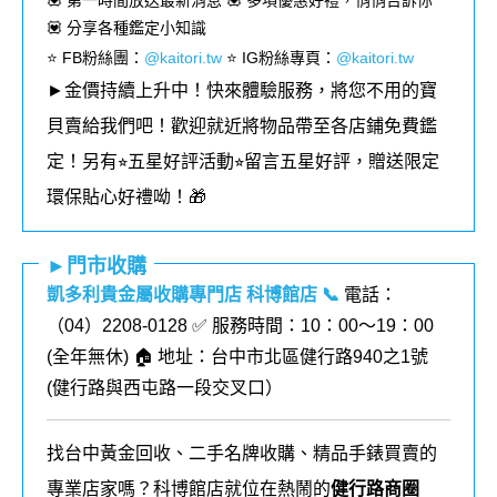
💟 第一時間放送最新消息 💟 多項優惠好禮，悄悄告訴你
💟 分享各種鑑定小知識
⭐️ FB粉絲團
：
@kaitori.tw
⭐️ IG粉絲專頁
：
@kaitori.tw
►金價持續上升中！快來體驗服務，將您不用的寶
貝賣給我們吧！歡迎就近將物品帶至各店鋪免費鑑
定！
另有⭐︎五星好評活動⭐︎留言五星好評，贈送限定
環保貼心好禮呦！🎁
►門市收購
凱多利貴金屬收購專門店 科博館店
📞
電話：
（04）2208-0128 ✅ 服務時間：10：00～19：00
(全年無休) 🏠 地址：台中市北區健行路940之1號
(健行路與西屯路一段交叉口）
找台中黃金回收、二手名牌收購、精品手錶買賣的
專業店家嗎？科博館店就位在熱鬧的
健行路商圈