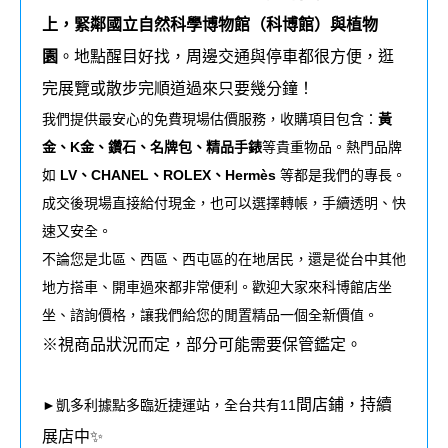
上，緊鄰國立自然科學博物館（科博館）與植物
園
。地點醒目好找，周邊交通與停車都很方便，逛
完展覽或散步完順道過來只要幾分鐘！
我們提供最安心的免費現場估價服務，收購項目包含：
黃
金、K金、鑽石、名牌包、精品手錶
等貴重物品。熱門品牌
如
LV、CHANEL、ROLEX、Hermès
等都是我們的專長。
成交後現場直接給付現金，也可以選擇轉帳，手續透明、快
速又安全。
不論您是北區、西區、西屯區的在地居民，還是從台中其他
地方搭車、開車過來都非常便利。歡迎大家來科博館店坐
坐、諮詢價格，讓我們給您的閒置精品一個全新價值。
※視商品狀況而定，部分可能需要保管鑑定。
間店鋪，持續
►凱多利據點多臨近捷運站，全台共有11
展店中✨