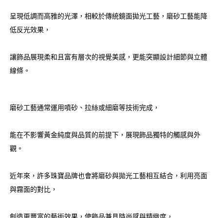
呈現低調而高雅的光澤，相較於傳統鏡面拋光工藝，磨砂工藝能降
低反光效果，
讓飾品展現柔和且富有層次的視覺美感，更能突顯設計細節與立體
線條。
磨砂工藝通常運用噴砂、拉絲或細磨等技術完成，
能在不影響黃金純度與品質的前提下，展現飾品獨特的觸感與外
觀。
近年來，許多珠寶品牌也會將磨砂與拋光工藝相互結合，利用亮面
與霧面的對比，
創造更豐富的藝術效果，使飾品兼具時尚感與精緻度，