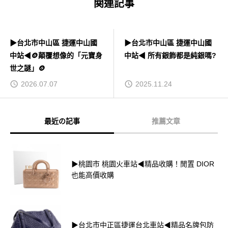
関連記事
▶台北市中山區 捷運中山國
▶台北市中山區 捷運中山國
中站◀🪙顛覆想像的「元寶身
中站◀ 所有銀飾都是純銀嗎?
世之謎」🪙
2026.07.07
2025.11.24
最近の記事
推薦文章
▶桃園市 桃園火車站◀精品收購！閒置 DIOR
也能高價收購
▶台北市中正區捷運台北車站◀精品名牌包防