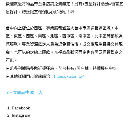
歡迎就近將物品帶至各店鋪免費鑑定！另有⭐︎五星好評活動⭐︎留言五
星好評，贈送限定環保貼心好禮呦！🎁
台中向上店位於西區，專業服務涵蓋大台中市周邊相連區域，中
區、東區、西區、南區、北區、西屯區、南屯區、北屯區等都能為
您服務。專業資深鑑定人員為您免費估價，成交後現場直接交付現
金、也可以約定線上匯款。※視商品狀況而定也有需要保管鑑定之
可能。
►凱多利據點多臨近捷運站，全台共有7間店鋪，持續展店中✨
►其他詳細門市資訊請洽：
https://kaitori.tw/
👉 立即前往 向上店
Facebook
Instagram