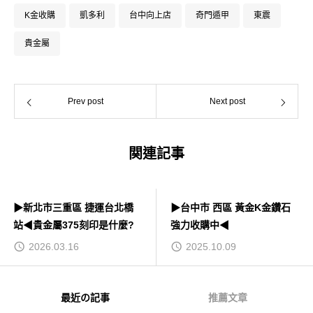
K金收購
凱多利
台中向上店
奇門遁甲
東震
貴金屬
Prev post
Next post
関連記事
▶新北市三重區 捷運台北橋
▶台中市 西區 黃金K金鑽石
站◀貴金屬375刻印是什麼?
強力收購中◀
2026.03.16
2025.10.09
最近の記事
推薦文章