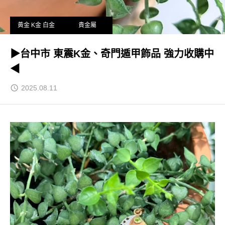
黃金 K金 白金
貴金屬
▶台中市 東震K金、奇門遁甲飾品 強力收購中
◀
2025.08.11