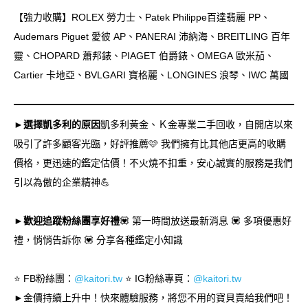
【強力收購】ROLEX 勞力士、Patek Philippe百達翡麗 PP、
Audemars Piguet 愛彼 AP、PANERAI 沛納海、BREITLING 百年
靈、CHOPARD 蕭邦錶、PIAGET 伯爵錶、OMEGA 歐米茄、
Cartier 卡地亞、BVLGARI 寶格麗、LONGINES 浪琴、IWC 萬國
►選擇凱多利的原因
凱多利黃金、Ｋ金專業二手回收，自開店以來
吸引了許多顧客光臨，好評推薦🩷 我們擁有比其他店更高的收購
價格，更迅速的鑑定估價！不火燒不扣重，安心誠實的服務是我們
引以為傲的企業精神💪
►歡迎追蹤粉絲團享好禮
💟 第一時間放送最新消息 💟 多項優惠好
禮，悄悄告訴你 💟 分享各種鑑定小知識
⭐️ FB粉絲團：
@kaitori.tw
⭐️ IG粉絲專頁：
@kaitori.tw
►金價持續上升中！快來體驗服務，將您不用的寶貝賣給我們吧！