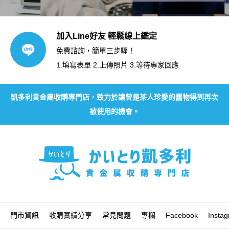
加入Line好友 輕鬆線上鑑定
免費諮詢，簡單三步驟！
1.填寫表單 2.上傳照片 3.等待專家回應
凱多利貴金屬收購專門店，致力於讓曾是某人珍愛的舊物得到再次
被使用的機會。
門市資訊
收購實績分享
常見問題
專欄
Facebook
Insta