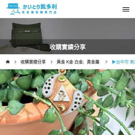
收購實績分享
收購實績分享
黃金 K金 白金
貴金屬
▶台中市 