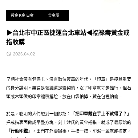
黃金 K金 白金
貴金屬
▶台北市中正區捷運台北車站◀福祿壽黃金戒
指收購
2026.04.02
早期社會沒有健保卡、沒有數位簽章的年代，「印章」是極其重要
的身分證明。無論是領錢還是簽契約，沒了印章就寸步難行。但石
頭或木頭做的印章體積尷尬，放在口袋怕掉，藏在包裡怕偷。
於是，聰明的人們想到一個妙招：
「把印章戴在手上不就得了？」
把戒指表面做成平整方塊、刻上姓氏的黃金戒指，就成了最原始的
「行動印鑑」
，出門在外要辦事，手指一按、印泥一蓋就能搞定，