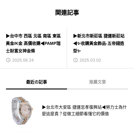
関連記事
▶台中市 西區 北區 南區 東區
▶新北市新莊區 捷運新莊站
黃金/K金 高價收購◀PAMP瑞
◀✨收購黃金飾品-五帝錢造
士財富女神金條
型✨
2025.06.24
2025.03.02
最近の記事
推薦文章
▶台北市大安區 捷運忠孝復興站◀勞力士為什
麼這麼貴？從做工細節看懂它的價值