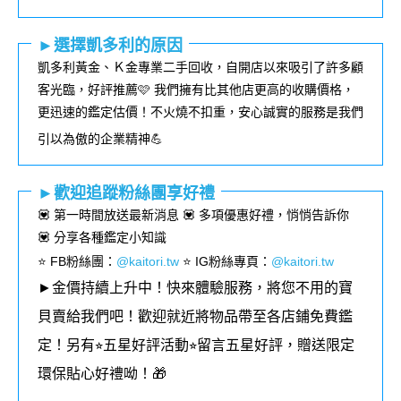
►選擇凱多利的原因
凱多利黃金、Ｋ金專業二手回收，自開店以來吸引了許多顧
客光臨，好評推薦🩷 我們擁有比其他店更高的收購價格，
更迅速的鑑定估價！不火燒不扣重，安心誠實的服務是我們
引以為傲的企業精神💪
►歡迎追蹤粉絲團享好禮
💟 第一時間放送最新消息 💟 多項優惠好禮，悄悄告訴你
💟 分享各種鑑定小知識
⭐️ FB粉絲團
：
@kaitori.tw
⭐️ IG粉絲專頁
：
@kaitori.tw
►金價持續上升中！快來體驗服務，將您不用的寶
貝賣給我們吧！歡迎就近將物品帶至各店鋪免費鑑
定！
另有⭐︎五星好評活動⭐︎留言五星好評，贈送限定
環保貼心好禮呦！🎁