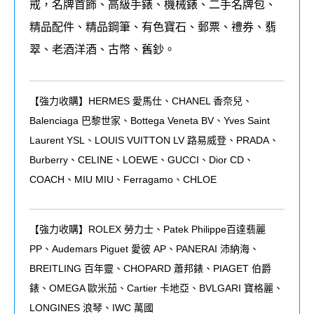
戒，名牌首飾、高級手錶、機械錶、二手名牌包、
精品配件、精品鋼筆、有色寶石、郵票、禮券、翡
翠、老酒洋酒、古幣、舊鈔。
【強力收購】HERMES 愛馬仕、CHANEL 香奈兒、
Balenciaga 巴黎世家、Bottega Veneta BV、Yves Saint
Laurent YSL、LOUIS VUITTON LV 路易威登、PRADA、
Burberry、CELINE、LOEWE、GUCCI、Dior CD、
COACH、MIU MIU、Ferragamo、CHLOE
【強力收購】ROLEX
勞力士、
Patek Philippe
百達翡麗
PP
、
Audemars Piguet
愛彼
AP
、
PANERAI
沛納海、
BREITLING
百年靈、
CHOPARD
蕭邦錶、
PIAGET
伯爵
錶、
OMEGA
歐米茄、
Cartier
卡地亞、
BVLGARI
寶格麗、
LONGINES
浪琴、
IWC
萬國