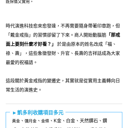
既保值又實用。
時代演進科技愈來愈發達，不再需要隨身帶著印章跑，但
「戴金戒指」的習慣卻留了下來。商人開始動腦筋
「那戒
面上要刻什麼才好看？」
於是由原本的姓名改成「福、
祿、壽」，這些象徵發財、升官、長壽的吉祥話成為大家
最愛的祝福語。
這段關於黃金戒指的變遷史，其實就是從實用主義轉向日
常生活的演進史。
►凱多利收購項目多元
、
、
、K金、白金、天然鑽石、鑽
黃金
彌月金
金條