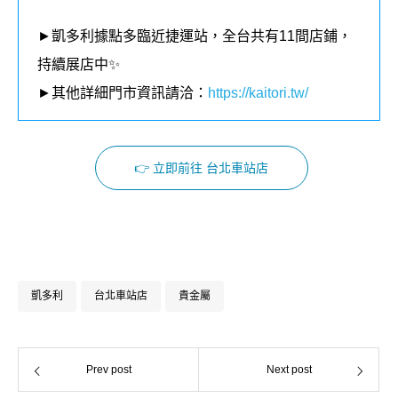
►凱多利據點多臨近捷運站，全台共有11間店鋪，
持續展店中✨
►其他詳細門市資訊請洽：
https://kaitori.tw/
👉 立即前往 台北車站店
Facebook
Instagram
凱多利
台北車站店
貴金屬
Prev post
Next post