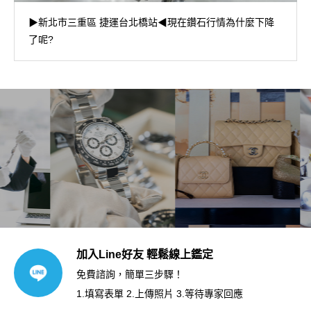
▶新北市三重區 捷運台北橋站◀現在鑽石行情為什麼下降
了呢?
加入Line好友 輕鬆線上鑑定
免費諮詢，簡單三步驟！
1.填寫表單 2.上傳照片 3.等待專家回應