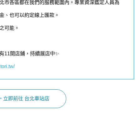
北市各區都在我們的
服務
範圍內
。
專業資深鑑定人員為
金、也可以約定線上匯款。
之可能。
有11間店鋪，持續展店中✨
tori.tw/
 立即前往 台北車站店
Facebook
Instagram