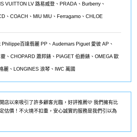
LOUIS VUITTON LV 路易威登、PRADA、Burberry、
CD、COACH、MIU MIU、Ferragamo、CHLOE
 Philippe
百達翡麗
PP
、
Audemars Piguet
愛彼
AP
、
年靈、
CHOPARD
蕭邦錶、
PIAGET
伯爵錶、
OMEGA
歐
格麗、
LONGINES
浪琴、
IWC
萬國
開店以來吸引了許多顧客光臨，好評推薦🩷 我們擁有比
定估價！不火燒不扣重，安心誠實的服務是我們引以為