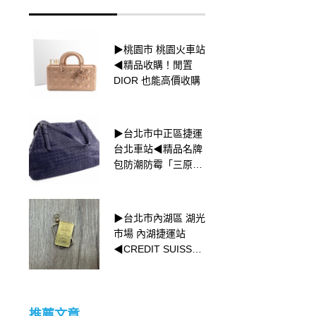
▶桃園市 桃園火車站
▶新北市新莊區 捷運
◀精品收購！閒置
新莊站◀✨收購K金
DIOR 也能高價收購
戒指✨
▶台北市中正區捷運
▶新北市新莊區 捷運
台北車站◀精品名牌
新莊站◀⌚收購
包防潮防霉「三原
ROLEX手錶⌚
則」
▶台北市內湖區 湖光
▶台中市西區 無證未
市場 內湖捷運站
滿30分鑽戒 強力收
◀CREDIT SUISSE
購中◀
小金塊收購
推薦文章