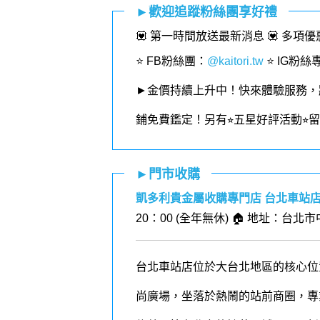
►歡迎追蹤粉絲團享好禮
💟 第一時間放送最新消息 💟 多項
⭐️ FB粉絲團
：
@kaitori.tw
⭐️ IG粉絲
►金價持續上升中！快來體驗服務，
鋪免費鑑定！
另有⭐︎五星好評活動⭐
►門市收購
凱多利貴金屬收購專門店 台北車站
20：00 (全年無休) 🏠 地址：台北
台北車站店位於大台北地區的核心位
尚廣場，坐落於熱鬧的站前商圈，專