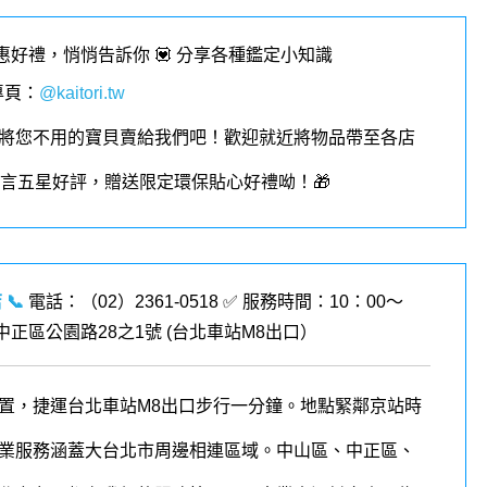
優惠好禮，悄悄告訴你 💟 分享各種鑑定小知識
專頁
：
@kaitori.tw
將您不用的寶貝賣給我們吧！歡迎就近將物品帶至各店
︎留言五星好評，贈送限定環保貼心好禮呦！🎁
店
📞
電話：（02）2361-0518 ✅ 服務時間：10：00～
市中正區公園路28之1號 (
台北車站M8出口
）
置，捷運台北車站M8出口步行一分鐘。地點緊鄰京站時
業服務涵蓋大台北市周邊相連區域。中山區、中正區、