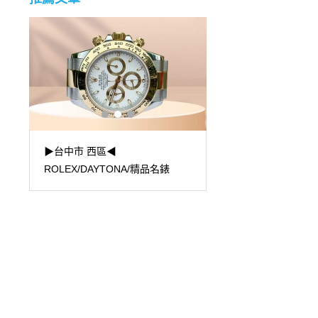
站
▶台中市 西區◀
▶桃園市 桃園火車站◀
ROLEX/DAYTONA/精品名錶
收購！歐米茄DeVille