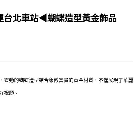
運台北車站◀蝴蝶造型黃金飾品
▶台北市中山區 捷運中山國中
◀ 珠寶飾品常見扣頭-龍蝦扣
。靈動的蝴蝶造型結合象徵富貴的黃金材質，不僅展現了華麗
好祝願。