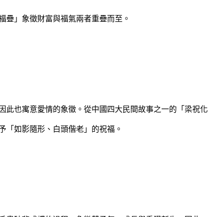
福疊」象徵財富與福氣兩者重疊而至。
因此也寓意愛情的象徵。從中國四大民間故事之一的「梁祝化
予「如影隨形、白頭偕老」的祝福。