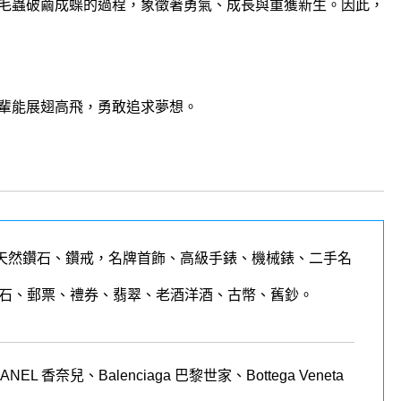
毛蟲破繭成蝶的過程，象徵著勇氣、成長與重獲新生。因此，
輩能展翅高飛，勇敢追求夢想。
天然鑽石、鑽戒，名牌首飾、高級手錶、機械錶、二手名
石、郵票、禮券、翡翠、老酒洋酒、古幣、舊鈔。
 香奈兒、Balenciaga 巴黎世家、Bottega Veneta