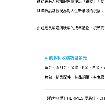
蝴蝶最為人熟知的象徵便是「蛻變」。從
蝴蝶飾品常被視為對人生新階段的祝福。
亦或是長輩贈與晚輩的成年禮物，祝願晚
►凱多利收購項目多元
黃金
、
彌月金
、
金條
、K金、白金、
牌包、精品配件、精品鋼筆、有色寶
【強力收購】HERMES 愛馬仕、CHANEL