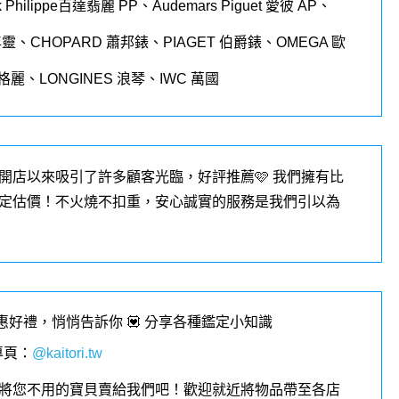
 Philippe
百達翡麗
PP
、
Audemars Piguet
愛彼
AP
、
年靈、
CHOPARD
蕭邦錶、
PIAGET
伯爵錶、
OMEGA
歐
格麗、
LONGINES
浪琴、
IWC
萬國
開店以來吸引了許多顧客光臨，好評推薦🩷 我們擁有比
定估價！不火燒不扣重，安心誠實的服務是我們引以為
優惠好禮，悄悄告訴你 💟 分享各種鑑定小知識
專頁
：
@kaitori.tw
將您不用的寶貝賣給我們吧！歡迎就近將物品帶至各店