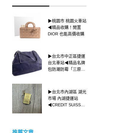
▶桃園市 桃園火車站
▶台北市內湖區 湖光
◀精品收購！閒置
市場 內湖捷運站
DIOR 也能高價收購
◀Vintag包≠中古包
▶台北市中正區捷運
▶台北市內湖區 湖光
台北車站◀精品名牌
市場 內湖捷運站
包防潮防霉「三原
◀Panerai Luminor
則」
1950
▶台北市內湖區 湖光
▶台北市大安區 捷運
市場 內湖捷運站
忠孝復興站◀黃金飾
◀CREDIT SUISSE
品的刻印意義
小金塊收購
推薦文章