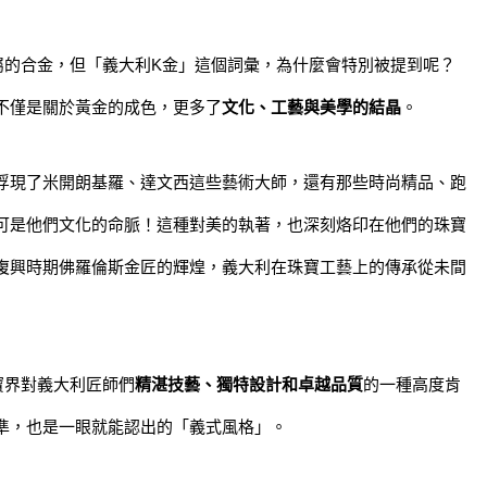
屬的合金，但「義大利K金」這個詞彙，為什麼會特別被提到呢？
不僅是關於黃金的成色，更多了
文化、工藝與美學的結晶
。
浮現了米開朗基羅、達文西這些藝術大師，還有那些時尚精品、跑
可是他們文化的命脈！這種對美的執著，也深刻烙印在他們的珠寶
復興時期佛羅倫斯金匠的輝煌，義大利在珠寶工藝上的傳承從未間
寶界對義大利匠師們
精湛技藝、獨特設計和卓越品質
的一種高度肯
準，也是一眼就能認出的「義式風格」。