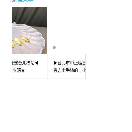
▶台北市中山區 捷運
◀
▶台北市中正區捷運台北車站◀
◀ 白金、鉑金、K白
勞力士手錶的「小窗凸透鏡」
嗎?