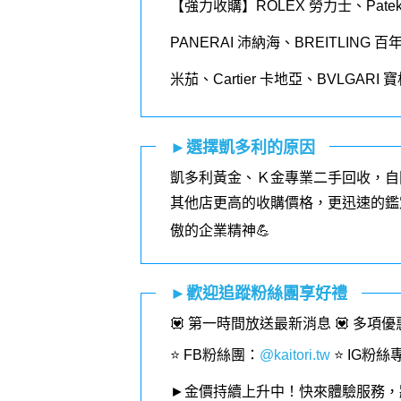
【強力收購】ROLEX
勞力士、
Patek
PANERAI
沛納海、
BREITLING
百
米茄、
Cartier
卡地亞、
BVLGARI
寶
►選擇凱多利的原因
凱多利黃金、Ｋ金專業二手回收，自
其他店更高的收購價格，更迅速的鑑
傲的企業精神💪
►歡迎追蹤粉絲團享好禮
💟 第一時間放送最新消息 💟 多項
⭐️ FB粉絲團
：
@kaitori.tw
⭐️ IG粉絲
►金價持續上升中！快來體驗服務，