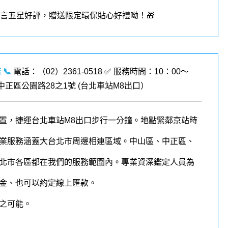
︎留言五星好評，贈送限定環保貼心好禮呦！🎁
店
📞
電話：（02）2361-0518 ✅ 服務時間：10：00～
市中正區公園路28之1號 (
台北車站M8出口
）
置，捷運台北車站M8出口步行一分鐘。地點緊鄰京站時
業服務涵蓋大台北市周邊相連區域。中山區、中正區、
北市各區都在我們的
服務
範圍內
。
專業資深鑑定人員為
金、也可以約定線上匯款。
之可能。