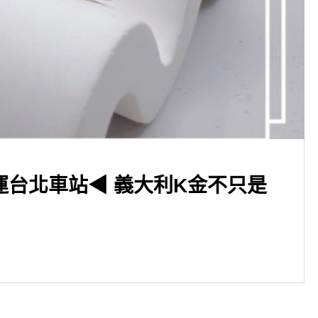
▶新北市三重區 捷運台北橋站
黃金回收★彌月禮收購★
運台北車站◀ 義大利K金不只是