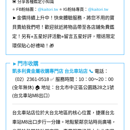
💟 分享各種鑑定小知識
⭐️ FB粉絲團
：
@kaitori.tw
⭐️ IG粉絲專頁
：
@kaitori.tw
►金價持續上升中！快來體驗服務，將您不用的寶
貝賣給我們吧！歡迎就近將物品帶至各店鋪免費鑑
定！
另有⭐︎五星好評活動⭐︎留言五星好評，贈送限定
環保貼心好禮呦！🎁
►門市收購
凱多利貴金屬收購專門店 台北車站店
📞
電話：
（02）2361-0518 ✅ 服務時間：10：00～20：00
(全年無休) 🏠 地址：台北市中正區公園路28之1號
(
台北車站M8出口
）
台北車站店位於大台北地區的核心位置，捷運台北
車站M8出口步行一分鐘。地點緊鄰京站時尚廣場，