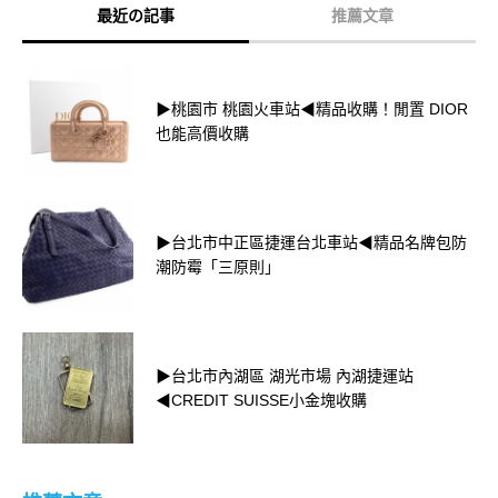
最近の記事
推薦文章
▶桃園市 桃園火車站◀精品收購！閒置 DIOR
也能高價收購
▶台北市中正區捷運台北車站◀精品名牌包防
潮防霉「三原則」
▶台北市內湖區 湖光市場 內湖捷運站
◀CREDIT SUISSE小金塊收購