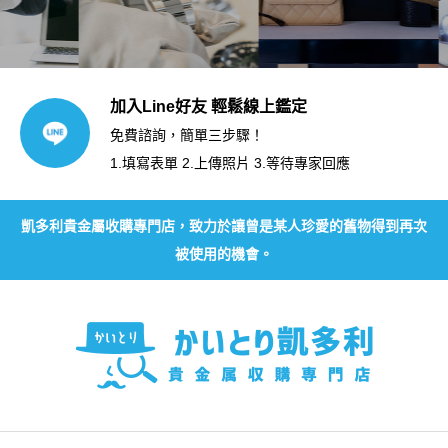
加入Line好友 輕鬆線上鑑定
免費諮詢，簡單三步驟！
1.填寫表單 2.上傳照片 3.等待專家回應
凱多利貴金屬收購專門店，致力於讓曾是某人珍愛的舊物得到再次
被使用的機會。