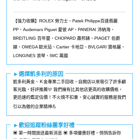
【強力收購】ROLEX
勞力士、
Patek Philippe
百達翡麗
PP
、
Audemars Piguet
愛彼
AP
、
PANERAI
沛納海、
BREITLING
百年靈、
CHOPARD
蕭邦錶、
PIAGET
伯爵
錶、
OMEGA
歐米茄、
Cartier
卡地亞、
BVLGARI
寶格麗、
LONGINES
浪琴、
IWC
萬國
►選擇凱多利的原因
凱多利黃金、Ｋ金專業二手回收，自開店以來吸引了許多顧
客光臨，好評推薦🩷 我們擁有比其他店更高的收購價格，
更迅速的鑑定估價！不火燒不扣重，安心誠實的服務是我們
引以為傲的企業精神💪
►歡迎追蹤粉絲團享好禮
💟 第一時間放送最新消息 💟 多項優惠好禮，悄悄告訴你