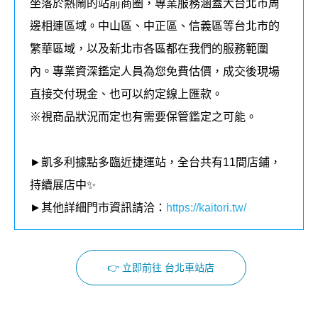
坐落於熱鬧的站前商圈，專業服務涵蓋大台北市周
邊相連區域。中山區、中正區、信義區等台北市的
繁華區域，以及新北市各區都在我們的
服務
範圍
內
。
專業資深鑑定人員為您免費估價，成交後現場
直接交付現金、也可以約定線上匯款。
※視商品狀況而定也有需要保管鑑定之可能。
►凱多利據點多臨近捷運站，全台共有11間店鋪，
持續展店中✨
►其他詳細門市資訊請洽：
https://kaitori.tw/
👉 立即前往 台北車站店