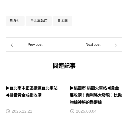
Facebook
Instagram
凱多利
台北車站店
貴金屬
Prev post
Next post
関連記事
▶台北市中正區捷運台北車站
▶桃園市 桃園火車站◀貴金
◀排鑽黃金戒指收購
屬收購！伽利略大發現：比拋
物線神秘的懸鏈線
2025.12.21
2025.08.04