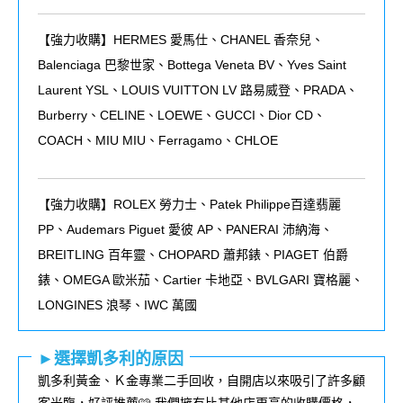
【強力收購】HERMES 愛馬仕、CHANEL 香奈兒、
Balenciaga 巴黎世家、Bottega Veneta BV、Yves Saint
Laurent YSL、LOUIS VUITTON LV 路易威登、PRADA、
Burberry、CELINE、LOEWE、GUCCI、Dior CD、
COACH、MIU MIU、Ferragamo、CHLOE
【強力收購】ROLEX
勞力士、
Patek Philippe
百達翡麗
PP
、
Audemars Piguet
愛彼
AP
、
PANERAI
沛納海、
BREITLING
百年靈、
CHOPARD
蕭邦錶、
PIAGET
伯爵
錶、
OMEGA
歐米茄、
Cartier
卡地亞、
BVLGARI
寶格麗、
LONGINES
浪琴、
IWC
萬國
►選擇凱多利的原因
凱多利黃金、Ｋ金專業二手回收，自開店以來吸引了許多顧