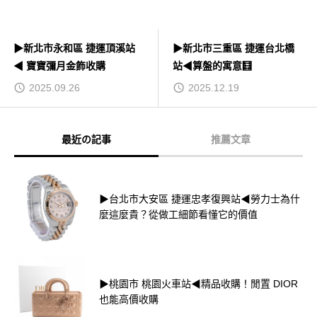
▶新北市永和區 捷運頂溪站
▶新北市三重區 捷運台北橋
◀ 寶寶彌月金飾收購
站◀算盤的寓意🧮
2025.09.26
2025.12.19
最近の記事
推薦文章
▶台北市大安區 捷運忠孝復興站◀勞力士為什
麼這麼貴？從做工細節看懂它的價值
▶桃園市 桃園火車站◀精品收購！閒置 DIOR
也能高價收購