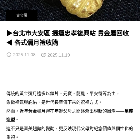
貴金屬
▶台北市大安區 捷運忠孝復興站 貴金屬回收
◀ 各式彌月禮收購
2025.11.08
2025.11.19
傳統的黃金彌月禮多以鎖片、元寶、龍鳳、平安符等為主，
象徵福氣與庇佑，是世代長輩傳下來的祝福方式。
然而，近年黃金彌月禮在年輕父母之間逐漸出現新的風潮——
星座
造型
。
這不只是審美趨勢的變動，更反映現代父母對紀念價值與個性化的
重視。