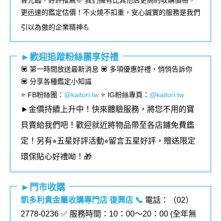
客光臨，好評推薦🩷 我們擁有比其他店更高的收購價格，
更迅速的鑑定估價！不火燒不扣重，安心誠實的服務是我們
引以為傲的企業精神💪
►歡迎追蹤粉絲團享好禮
💟 第一時間放送最新消息 💟 多項優惠好禮，悄悄告訴你
💟 分享各種鑑定小知識
⭐️ FB粉絲團
：
@kaitori.tw
⭐️ IG粉絲專頁
：
@kaitori.tw
►金價持續上升中！快來體驗服務，將您不用的寶
貝賣給我們吧！歡迎就近將物品帶至各店鋪免費鑑
定！
另有⭐︎五星好評活動⭐︎留言五星好評，贈送限定
環保貼心好禮呦！🎁
►門市收購
凱多利貴金屬收購專門店 復興店
📞
電話：（02）
2778-0236 ✅ 服務時間：10：00～20：00 (全年無