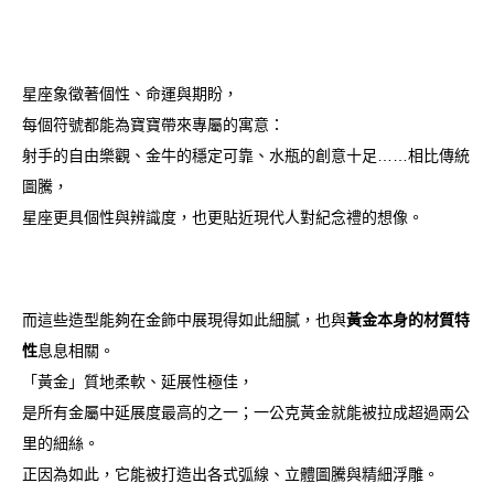
星座象徵著個性、命運與期盼，
每個符號都能為寶寶帶來專屬的寓意：
射手的自由樂觀、金牛的穩定可靠、水瓶的創意十足……相比傳統
圖騰，
星座更具個性與辨識度，也更貼近現代人對紀念禮的想像。
而這些造型能夠在金飾中展現得如此細膩，也與
黃金本身的材質特
性
息息相關。
「黃金」質地柔軟、延展性極佳，
是所有金屬中延展度最高的之一；一公克黃金就能被拉成超過兩公
里的細絲。
正因為如此，它能被打造出各式弧線、立體圖騰與精細浮雕。