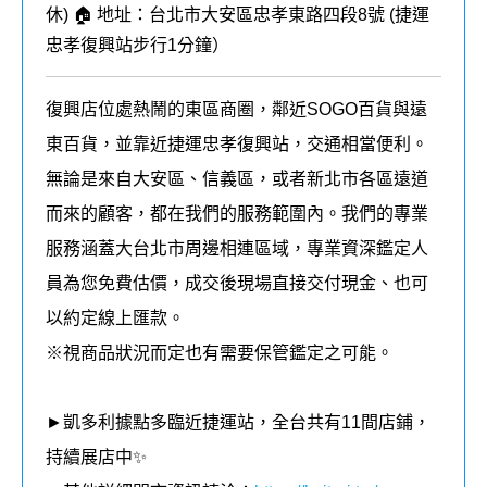
休) 🏠 地址：台北市大安區忠孝東路四段8號 (
捷運
忠孝復興站步行1分鐘
）
復興店位處熱鬧的東區商圈，鄰近SOGO百貨與遠
東百貨，並靠近捷運忠孝復興站，交通相當便利。
無論是來自大安區、信義區，或者新北市各區遠道
而來的顧客，都在我們的
服務
範圍內。我們的專業
服務涵蓋大台北市周邊相連區域，
專業資深鑑定人
員為您免費估價，成交後現場直接交付現金、也可
以約定線上匯款。
※視商品狀況而定也有需要保管鑑定之可能。
►凱多利據點多臨近捷運站，全台共有11
間店鋪，
持續展店中✨