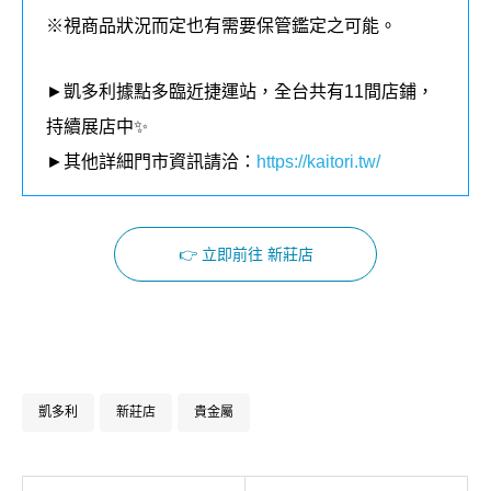
※視商品狀況而定也有需要保管鑑定之可能。
►凱多利據點多臨近捷運站，全台共有11間店鋪，
持續展店中✨
►其他詳細門市資訊請洽：
https://kaitori.tw/
👉 立即前往 新莊店
Facebook
Instagram
凱多利
新莊店
貴金屬