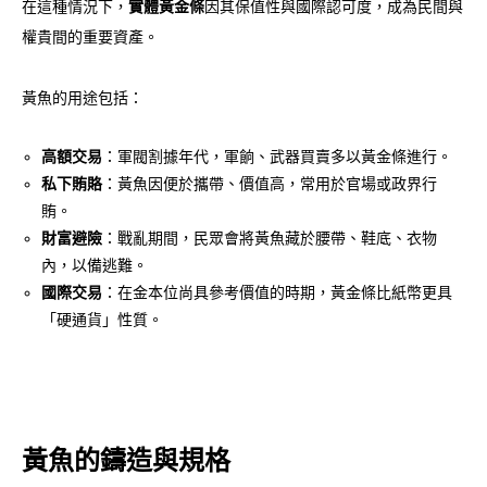
在這種情況下，
實體黃金條
因其保值性與國際認可度，成為民間與
權貴間的重要資產。
黃魚的用途包括：
高額交易
：軍閥割據年代，軍餉、武器買賣多以黃金條進行。
私下賄賂
：黃魚因便於攜帶、價值高，常用於官場或政界行
賄。
財富避險
：戰亂期間，民眾會將黃魚藏於腰帶、鞋底、衣物
內，以備逃難。
國際交易
：在金本位尚具參考價值的時期，黃金條比紙幣更具
「硬通貨」性質。
黃魚的鑄造與規格