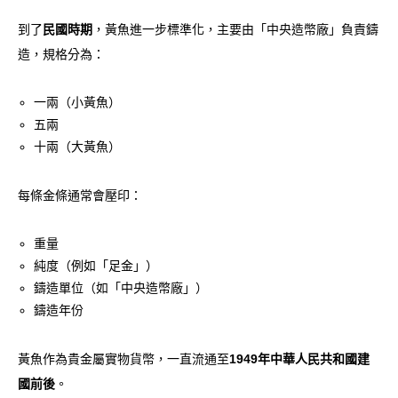
到了
民國時期
，黃魚進一步標準化，主要由「中央造幣廠」負責鑄
造，規格分為：
一兩（小黃魚）
五兩
十兩（大黃魚）
每條金條通常會壓印：
重量
純度（例如「足金」）
鑄造單位（如「中央造幣廠」）
鑄造年份
黃魚作為貴金屬實物貨幣，一直流通至
1949年中華人民共和國建
國前後
。