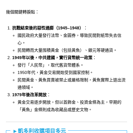
幾個關鍵轉捩點：
抗戰結束後的惡性通膨（1945–1948）
：
國民政府大量發行法幣、金圓券，導致民間對紙幣失去信
心。
民間轉而大量囤積黃金（包括黃魚）、銀元等硬通貨。
1949年以後，中共建國，實行貨幣統一政策
：
發行「人民幣」，取代舊貨幣體系。
1950年代，黃金交易開始受到國家控制。
民間黃金、黃魚買賣被禁止或嚴格限制，黃魚實際上退出流
通領域。
1979年後改革開放
：
黃金交易逐步開放，但以首飾金、投資金條為主，早期的
「黃魚」金條則成為收藏品或歷史文物。
►凱多利收購項目多元