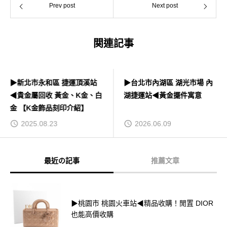
Prev post
Next post
関連記事
▶新北市永和區 捷運頂溪站
▶台北市內湖區 湖光市場 內
◀貴金屬回收 黃金、K金、白
湖捷運站◀黃金擺件寓意
金 【K金飾品刻印介紹】
2025.08.23
2026.06.09
最近の記事
推薦文章
▶桃園市 桃園火車站◀精品收購！閒置 DIOR
也能高價收購