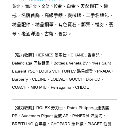
、
、
、K金、白金、天然鑽石、鑽
黃金
彌月金
金條
戒，名牌首飾、高級手錶、機械錶、二手名牌包、
精品配件、精品鋼筆、有色寶石、郵票、禮券、翡
翠、老酒洋酒、古幣、舊鈔。
【強力收購】HERMES 愛馬仕、CHANEL 香奈兒、
Balenciaga 巴黎世家、Bottega Veneta BV、Yves Saint
Laurent YSL、LOUIS VUITTON LV 路易威登、PRADA、
Burberry、CELINE、LOEWE、GUCCI、Dior CD、
COACH、MIU MIU、Ferragamo、CHLOE
【強力收購】ROLEX
勞力士、
Patek Philippe
百達翡麗
PP
、
Audemars Piguet
愛彼
AP
、
PANERAI
沛納海、
BREITLING
百年靈、
CHOPARD
蕭邦錶、
PIAGET
伯爵