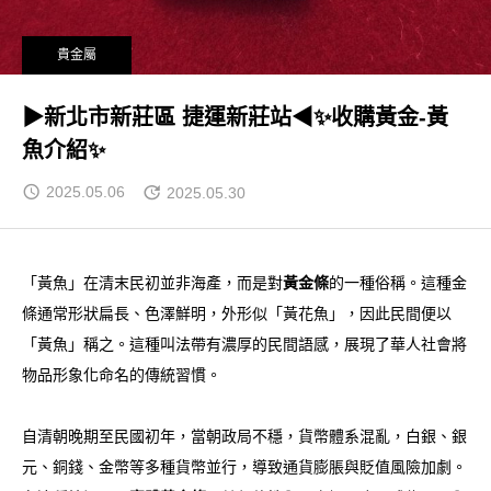
貴金屬
▶新北市新莊區 捷運新莊站◀✨收購黃金-黃
魚介紹✨
2025.05.06
2025.05.30
「黃魚」在清末民初並非海產，而是對
黃金條
的一種俗稱。這種金
條通常形狀扁長、色澤鮮明，外形似「黃花魚」，因此民間便以
「黃魚」稱之。這種叫法帶有濃厚的民間語感，展現了華人社會將
物品形象化命名的傳統習慣。
自清朝晚期至民國初年，當朝政局不穩，貨幣體系混亂，白銀、銀
元、銅錢、金幣等多種貨幣並行，導致通貨膨脹與貶值風險加劇。