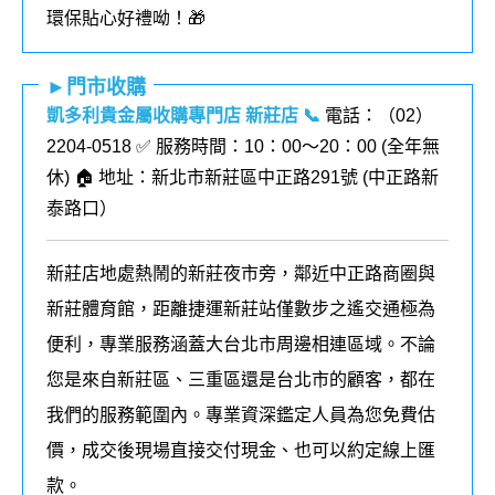
環保貼心好禮呦！🎁
►門市收購
凱多利貴金屬收購專門店 新莊店
📞
電話：（02）
2204-0518
✅ 服務時間：10：00～20：00 (全年無
休) 🏠 地址：新北市新莊區中正路291號 (
中正路新
泰路口
）
新莊店地處熱鬧的新莊夜市旁，鄰近中正路商圈與
新莊體育館，距離捷運新莊站僅數步之遙交通極為
便利，專業服務涵蓋大台北市周邊相連區域。不論
您是來自新莊區、三重區還是台北市的顧客，都在
我們的
服務
範圍內
。
專業資深鑑定人員為您免費估
價，成交後現場直接交付現金、也可以約定線上匯
款。