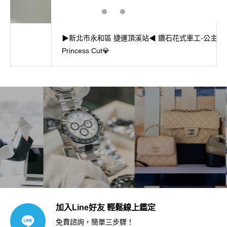
▶新北市永和區 捷運頂溪站◀ 鑽石花式車工-公主方形
Princess Cut💎
加入Line好友 輕鬆線上鑑定
免費諮詢，簡單三步驟！