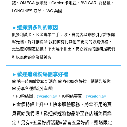
錶、
OMEGA
歐米茄、
Cartier
卡地亞、
BVLGARI
寶格麗、
LONGINES
浪琴、
IWC
萬國
►選擇凱多利的原因
凱多利黃金、Ｋ金專業二手回收，自開店以來吸引了許多顧
客光臨，好評推薦🩷 我們擁有比其他店更高的收購價格，
更迅速的鑑定估價！不火燒不扣重，安心誠實的服務是我們
引以為傲的企業精神💪
►歡迎追蹤粉絲團享好禮
💟 第一時間放送最新消息 💟 多項優惠好禮，悄悄告訴你
💟 分享各種鑑定小知識
⭐️ FB粉絲團
：
@kaitori.tw
⭐️ IG粉絲專頁
：
@kaitori.tw
►金價持續上升中！快來體驗服務，將您不用的寶
貝賣給我們吧！歡迎就近將物品帶至各店鋪免費鑑
定！
另有⭐︎五星好評活動⭐︎留言五星好評，贈送限定