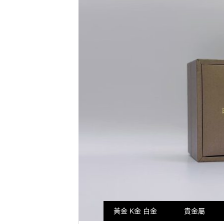
黃金 K金 白金
貴金屬