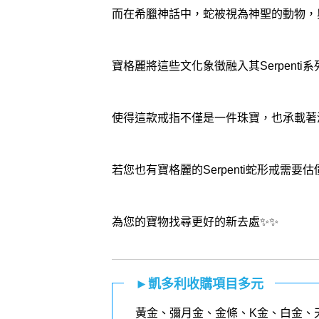
而在希臘神話中，蛇被視為神聖的動物，
寶格麗將這些文化象徵融入其Serpenti
使得這款戒指不僅是一件珠寶，也承載著
若您也有寶格麗的Serpenti蛇形戒需
為您的寶物找尋更好的新去處✨✨
►凱多利收購項目多元
黃金
、
彌月金
、
金條
、K金、白金、