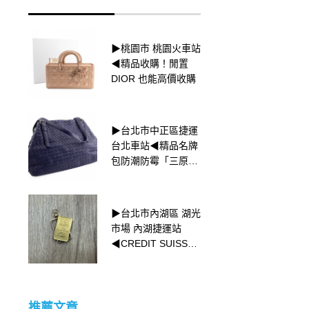
▶桃園市 桃園火車站
▶台北市中山區 捷運
◀精品收購！閒置
中山國中站◀全金滿
DIOR 也能高價收購
天星港勞
▶台北市中正區捷運
▶台北市東區 忠孝復
台北車站◀精品名牌
興站 ROLEX勞力士
包防潮防霉「三原
高價回收◀DAY-
則」
DATE 18039 星期日
曆型 18K白金 白蟳
王男錶
▶台北市內湖區 湖光
▶新北市三重區 捷運
市場 內湖捷運站
菜寮站◀LOUIS
◀CREDIT SUISSE
VUITTON 水波紋EPI
小金塊收購
材質
推薦文章