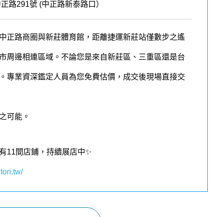
路291號 (
中正路新泰路口
）
中正路商圈與新莊體育館，距離捷運新莊站僅數步之遙
市周邊相連區域。不論您是來自新莊區、三重區還是台
。
專業資深鑑定人員為您免費估價，成交後現場直接交
之可能。
有11間店鋪，持續展店中✨
tori.tw/