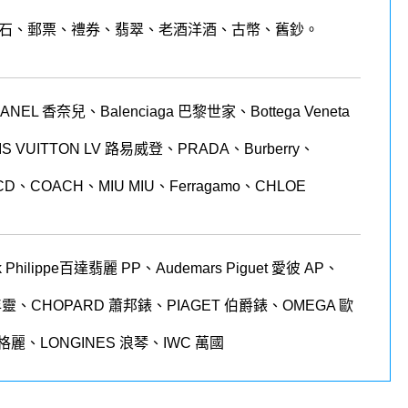
石、郵票、禮券、翡翠、老酒洋酒、古幣、舊鈔。
 香奈兒、Balenciaga 巴黎世家、Bottega Veneta
LOUIS VUITTON LV 路易威登、PRADA、Burberry、
CD、COACH、MIU MIU、Ferragamo、CHLOE
 Philippe
百達翡麗
PP
、
Audemars Piguet
愛彼
AP
、
年靈、
CHOPARD
蕭邦錶、
PIAGET
伯爵錶、
OMEGA
歐
格麗、
LONGINES
浪琴、
IWC
萬國