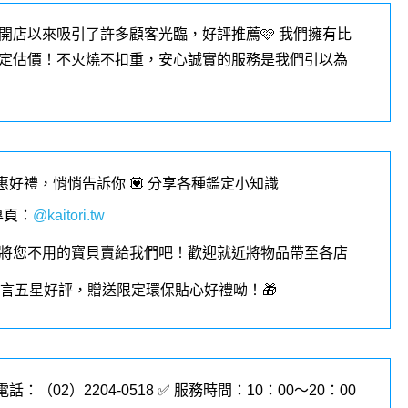
開店以來吸引了許多顧客光臨，好評推薦🩷 我們擁有比
定估價！不火燒不扣重，安心誠實的服務是我們引以為
優惠好禮，悄悄告訴你 💟 分享各種鑑定小知識
專頁
：
@kaitori.tw
將您不用的寶貝賣給我們吧！歡迎就近將物品帶至各店
︎留言五星好評，贈送限定環保貼心好禮呦！🎁
電話：（02）
2204-0518
✅ 服務時間：10：00～20：00