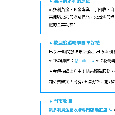
►選擇凱多利的原因
凱多利黃金、Ｋ金專業二手回收，自
其他店更高的收購價格，更迅速的鑑
傲的企業精神💪
►歡迎追蹤粉絲團享好禮
💟 第一時間放送最新消息 💟 多項
⭐️ FB粉絲團
：
@kaitori.tw
⭐️ IG粉絲
►金價持續上升中！快來體驗服務，
鋪免費鑑定！
另有⭐︎五星好評活動⭐
►門市收購
凱多利貴金屬收購專門店 新莊店
📞