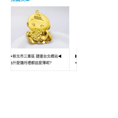
▶新北市永和區 捷運頂溪站
◀
▶台北市中山區 捷運
◀CHANEL香奈兒 J12收購 精品
◀ 鑽石內含物大揭密
手錶回收