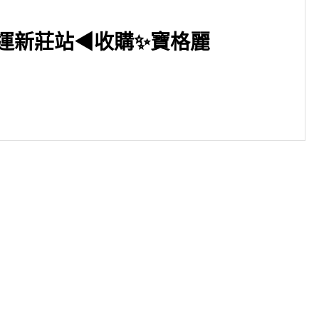
捷運新莊站◀收購✨寶格麗
▶新北市三重區 捷運台北橋站
為什麼彌月禮都這麼薄呢?