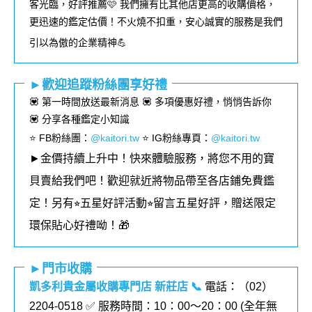
客光臨，好評推薦🩷 我們擁有比其他店更高的收購價格，
更迅速的鑑定估價！不火燒不扣重，安心誠實的服務是我們
引以為傲的企業精神💪
►歡迎追蹤粉絲團享好禮
💟 第一時間放送最新消息 💟 多項優惠好禮，悄悄告訴你
💟 分享各種鑑定小知識
⭐️ FB粉絲團
：
@kaitori.tw
⭐️ IG粉絲專頁
：
@kaitori.tw
►金價持續上升中！快來體驗服務，將您不用的寶
貝賣給我們吧！歡迎就近將物品帶至各店鋪免費鑑
定！
另有⭐︎五星好評活動⭐︎留言五星好評，贈送限定
環保貼心好禮呦！🎁
►門市收購
凱多利貴金屬收購專門店 新莊店
📞
電話：（02）
2204-0518
✅ 服務時間：10：00～20：00 (全年無