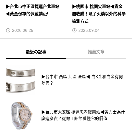
▶台北市中正區捷運台北車站
▶桃園市 桃園火車站◀貴金
◀黃金保存的佩戴禁忌!
屬收購！除了火燒以外的科學
檢測方式
2026.06.25
2025.09.04
最近の記事
推薦文章
▶台中市 西區 北區 全區◀ 白K金和白金有何
差異？
▶台北市大安區 捷運忠孝復興站◀勞力士為什
麼這麼貴？從做工細節看懂它的價值