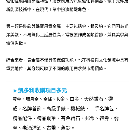
催化性能與耐高溫特性，廣泛應用於汽車催化轉換器、電子元件及
新能源技術中，在現代工業中扮演關鍵角色。
第三類是裝飾與珠寶用貴金屬，主要包括金、銀及鉑。它們因為光
澤美觀、不易氧化且延展性高，常被製作成各類首飾，兼具美學與
價值象徵。
綜合來看，貴金屬不僅具備保值功能，也在科技與文化領域中具有
重要地位，其分類反映了不同的應用需求與市場價值。
►凱多利收購項目多元
、
、
、K金、白金、天然鑽石、鑽
黃金
彌月金
金條
戒，名牌首飾、高級手錶、機械錶、二手名牌包、
精品配件、精品鋼筆、有色寶石、郵票、禮券、翡
翠、老酒洋酒、古幣、舊鈔。