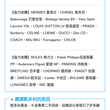
【強力收購】HERMES 愛馬仕、CHANEL 香奈兒、
Balenciaga 巴黎世家、Bottega Veneta BV、Yves Saint
Laurent YSL、LOUIS VUITTON LV 路易威登、PRADA、
Burberry、CELINE、LOEWE、GUCCI、Dior CD、
COACH、MIU MIU、Ferragamo、CHLOE
【強力收購】ROLEX
勞力士、
Patek Philippe
百達翡麗
PP
、
Audemars Piguet
愛彼
AP
、
PANERAI
沛納海、
BREITLING
百年靈、
CHOPARD
蕭邦錶、
PIAGET
伯爵
錶、
OMEGA
歐米茄、
Cartier
卡地亞、
BVLGARI
寶格麗、
LONGINES
浪琴、
IWC
萬國
►選擇凱多利的原因
凱多利黃金、Ｋ金專業二手回收，自開店以來吸引了許多顧