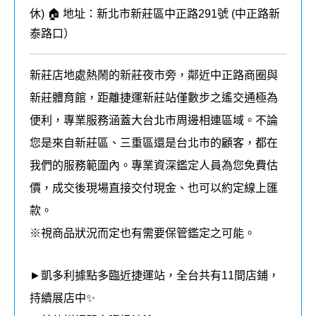
休) 🏠 地址：新北市新莊區中正路291號 (
中正路新
泰路口
）
新莊店地處熱鬧的新莊夜市旁，鄰近中正路商圈與
新莊體育館，距離捷運新莊站僅數步之遙交通極為
便利，專業服務涵蓋大台北市周邊相連區域。不論
您是來自新莊區、三重區還是台北市的顧客，都在
我們的
服務
範圍內
。
專業資深鑑定人員為您免費估
價，成交後現場直接交付現金、也可以約定線上匯
款。
※視商品狀況而定也有需要保管鑑定之可能。
►凱多利據點多臨近捷運站，全台共有11間店鋪，
持續展店中✨