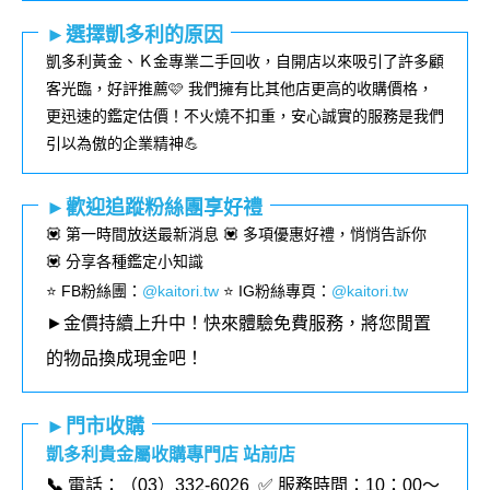
►選擇凱多利的原因
凱多利黃金、Ｋ金專業二手回收，自開店以來吸引了許多顧
客光臨，好評推薦🩷 我們擁有比其他店更高的收購價格，
更迅速的鑑定估價！不火燒不扣重，安心誠實的服務是我們
引以為傲的企業精神💪
►歡迎追蹤粉絲團享好禮
💟 第一時間放送最新消息 💟 多項優惠好禮，悄悄告訴你
💟 分享各種鑑定小知識
⭐️ FB粉絲團
：
@kaitori.tw
⭐️ IG粉絲專頁
：
@kaitori.tw
►金價持續上升中！快來體驗免費服務，將您閒置
的物品換成現金吧！
►門市收購
凱多利貴金屬收購專門店 站前店
📞
電話：（03）332-6026 ✅ 服務時間：10：00～