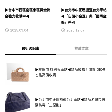
▶台中市西區南區東區黃金飾
▶台北市中正區捷運台北車站
金強力收購中◀
◀「自融小金豆」與「國際金
條」差別
2025.09.04
2025.12.07
最近の記事
推薦文章
▶桃園市 桃園火車站◀精品收購！閒置 DIOR
也能高價收購
▶台北市中正區捷運台北車站◀精品名牌包防
潮防霉「三原則」