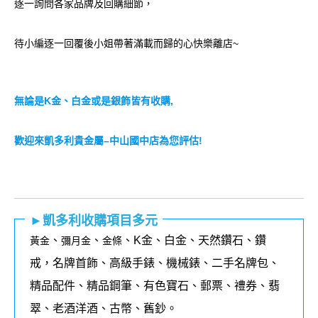
逐一詢問各家品牌及回購細節，
待小編逐一回覆後小姐帶著滿載而歸的心快樂離店~
無論是
K
金、白金或是銀飾皆有收購
,
歡迎來凱多利貴金屬
–
中山國中店為您評估
!
►凱多利收購項目多元
、
、
、K金、白金、天然鑽石、鑽
黃金
彌月金
金條
戒，名牌首飾、高級手錶、機械錶、二手名牌包、
精品配件、精品鋼筆、有色寶石、郵票、禮券、翡
翠、老酒洋酒、古幣、舊鈔。