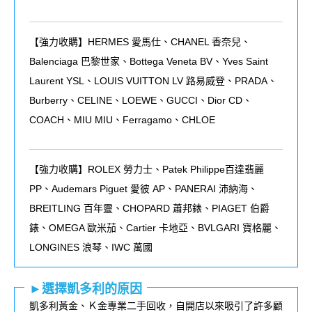
【強力收購】HERMES 愛馬仕、CHANEL 香奈兒、
Balenciaga 巴黎世家、Bottega Veneta BV、Yves Saint
Laurent YSL、LOUIS VUITTON LV 路易威登、PRADA、
Burberry、CELINE、LOEWE、GUCCI、Dior CD、
COACH、MIU MIU、Ferragamo、CHLOE
【強力收購】ROLEX
勞力士、
Patek Philippe
百達翡麗
PP
、
Audemars Piguet
愛彼
AP
、
PANERAI
沛納海、
BREITLING
百年靈、
CHOPARD
蕭邦錶、
PIAGET
伯爵
錶、
OMEGA
歐米茄、
Cartier
卡地亞、
BVLGARI
寶格麗、
LONGINES
浪琴、
IWC
萬國
►選擇凱多利的原因
凱多利黃金、Ｋ金專業二手回收，自開店以來吸引了許多顧