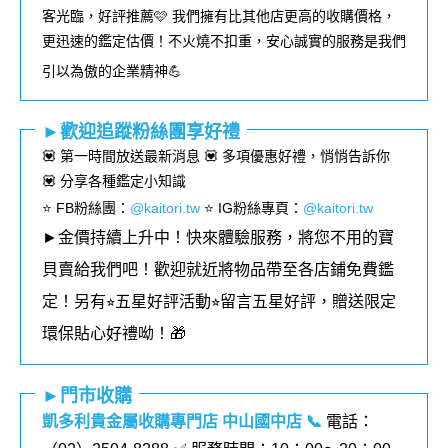
客光臨，好評推薦🩷 我們擁有比其他店更高的收購價格，
更迅速的鑑定估價！不火燒不扣重，安心誠實的服務是我們
引以為傲的企業精神💪
►歡迎追蹤粉絲團享好禮
💟 第一時間放送最新消息 💟 多項優惠好禮，悄悄告訴你
💟 分享各種鑑定小知識
⭐️ FB粉絲團
：
@kaitori.tw
⭐️ IG粉絲專頁
：
@kaitori.tw
►金價持續上升中！快來體驗服務，將您不用的寶
貝賣給我們吧！歡迎就近將物品帶至各店鋪免費鑑
定！
另有⭐︎五星好評活動⭐︎留言五星好評，贈送限定
環保貼心好禮呦！🎁
►門市收購
凱多利貴金屬收購專門店 中山國中店
📞
電話：