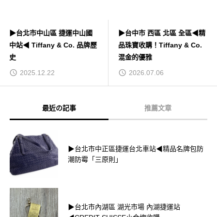
▶台北市中山區 捷運中山國
▶台中市 西區 北區 全區◀精
中站◀ Tiffany & Co. 品牌歷
品珠寶收購！Tiffany & Co.
史
混金的優雅
2025.12.22
2026.07.06
最近の記事
推薦文章
▶台北市中正區捷運台北車站◀精品名牌包防
潮防霉「三原則」
▶台北市內湖區 湖光市場 內湖捷運站