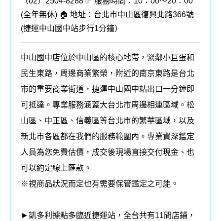
（02）2504-8288 ✅ 服務時間：10：00～20：00
(全年無休) 🏠 地址：台北市中山區復興北路366號
(
捷運中山國中站步行1分鐘
）
中山國中店位於中山區的核心地帶，緊鄰小巨蛋和
民生東路，周邊商業繁榮，附近的南京東路是台北
市的重要商業街道，捷運中山國中站出口一分鐘即
可抵達。專業服務涵蓋大台北市周邊相連區域。松
山區、中正區、信義區等台北市的繁華區域，以及
新北市各區都在我們的
服務
範圍內
。
專業資深鑑定
人員為您免費估價，成交後現場直接交付現金、也
可以約定線上匯款。
※視商品狀況而定也有需要保管鑑定之可能。
►凱多利據點多臨近捷運站，全台共有11間店鋪，