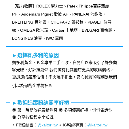
【強力收購】ROLEX
勞力士、
Patek Philippe
百達翡麗
PP
、
Audemars Piguet
愛彼
AP
、
PANERAI
沛納海、
BREITLING
百年靈、
CHOPARD
蕭邦錶、
PIAGET
伯爵
錶、
OMEGA
歐米茄、
Cartier
卡地亞、
BVLGARI
寶格麗、
LONGINES
浪琴、
IWC
萬國
►選擇凱多利的原因
凱多利黃金、Ｋ金專業二手回收，自開店以來吸引了許多顧
客光臨，好評推薦🩷 我們擁有比其他店更高的收購價格，
更迅速的鑑定估價！不火燒不扣重，安心誠實的服務是我們
引以為傲的企業精神💪
►歡迎追蹤粉絲團享好禮
💟 第一時間放送最新消息 💟 多項優惠好禮，悄悄告訴你
💟 分享各種鑑定小知識
⭐️ FB粉絲團
：
@kaitori.tw
⭐️ IG粉絲專頁
：
@kaitori.tw