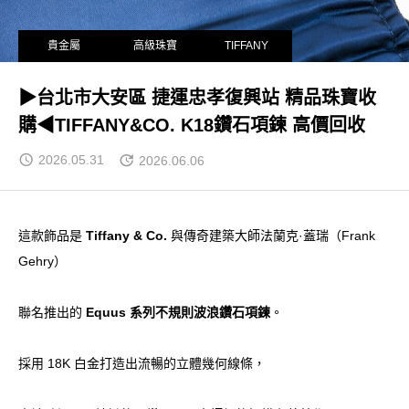
貴金屬
高級珠寶
TIFFANY
▶台北市大安區 捷運忠孝復興站 精品珠寶收
購◀TIFFANY&CO. K18鑽石項鍊 高價回收
2026.05.31
2026.06.06
這款飾品是
Tiffany & Co.
與傳奇建築大師法蘭克·蓋瑞（Frank
Gehry）
聯名推出的
Equus 系列不規則波浪鑽石項鍊
。
採用 18K 白金打造出流暢的立體幾何線條，