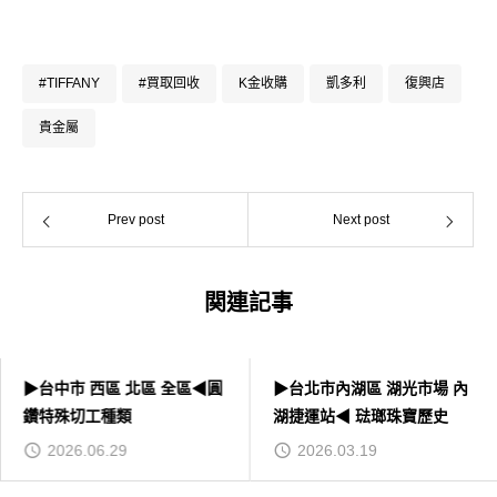
#TIFFANY
#買取回收
K金收購
凱多利
復興店
貴金屬
Prev post
Next post
関連記事
▶台中市 西區 北區 全區◀圓
▶台北市內湖區 湖光市場 內
鑽特殊切工種類
湖捷運站◀ 琺瑯珠寶歷史
2026.06.29
2026.03.19