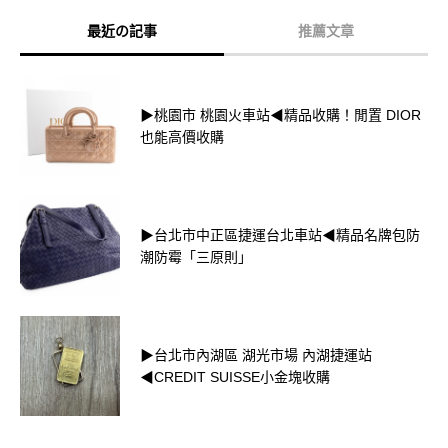
最近の記事
推薦文章
▶桃園市 桃園火車站◀精品收購！閒置 DIOR
也能高價收購
▶台北市中正區捷運台北車站◀精品名牌包防
潮防霉「三原則」
▶台北市內湖區 湖光市場 內湖捷運站
◀CREDIT SUISSE小金塊收購