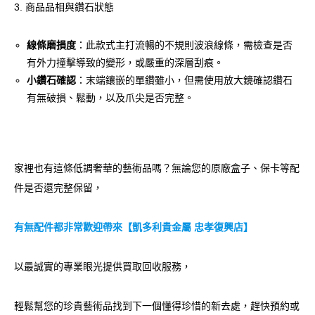
3. 商品品相與鑽石狀態
線條磨損度
：此款式主打流暢的不規則波浪線條，需檢查是否
有外力撞擊導致的變形，或嚴重的深層刮痕。
小鑽石確認
：末端鑲嵌的單鑽雖小，但需使用放大鏡確認鑽石
有無破損、鬆動，以及爪尖是否完整。
家裡也有這條低調奢華的藝術品嗎？無論您的原廠盒子、保卡等配
件是否還完整保留，
有無配件都非常歡迎帶來【凱多利貴金屬 忠孝復興店】
以最誠實的專業眼光提供買取回收服務，
輕鬆幫您的珍貴藝術品找到下一個懂得珍惜的新去處，趕快預約或