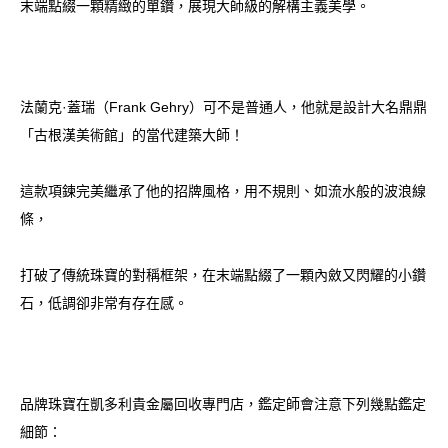
末端點綴一顆精緻的單鑽，展現大師級的解構主義美學。
法蘭克·蓋瑞（Frank Gehry）可不是普通人，他就是設計大名鼎鼎
「古根漢美術館」的當代建築大師！
這款項鍊完美繼承了他的招牌風格，用不規則、如流水般的波浪線
條，
打破了傳統珠寶的對稱框架，在末端點綴了一顆內斂又閃耀的小鑽
石，低調卻非常有存在感。
品牌珠寶在凱多利貴金屬回收專門店，鑑定師會注意下列幾點鑑定
細節：