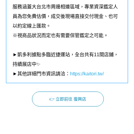
服務涵蓋大台北市周邊相連區域，
專業資深鑑定人
員為您免費估價，成交後現場直接交付現金、也可
以約定線上匯款。
※視商品狀況而定也有需要保管鑑定之可能。
►凱多利據點多臨近捷運站，全台共有11
間店鋪，
持續展店中✨
►其他詳細門市資訊請洽：
https://kaitori.tw/
👉 立即前往 復興店
Facebook
Instagram