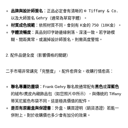
品牌與設計師簽名
：正品必定會有清晰的
© Tiffany & Co.
以及大師簽名
Gehry
（通常為草寫字體）。
材質成色規範
：依照材質不同，會刻有 K金的
750
（18K金）。
字體流暢度
：真品刻印字跡邊緣俐落、深淺一致。若字跡模
糊、間距異常，或漏掉設計師簽名，則需高度警惕。
2. 配件品健全度（影響價格的關鍵）
二手市場非常講究「完整度」，配件愈齊全，收購行情愈高：
聯名專屬防塵袋
：Frank Gehry 聯名款通常配有
黑色
或
深藍色
的絨布/麂皮內襯飾品包（如您照片中所示），與傳統的 Tiffany
蒂芙尼藍色布袋不同，這是極具價值的配件。
是否有原廠盒與保證書
：外盒、購買證明（銷貨憑證）若能一
併附上，對於收購價也多少會有加分的效果。