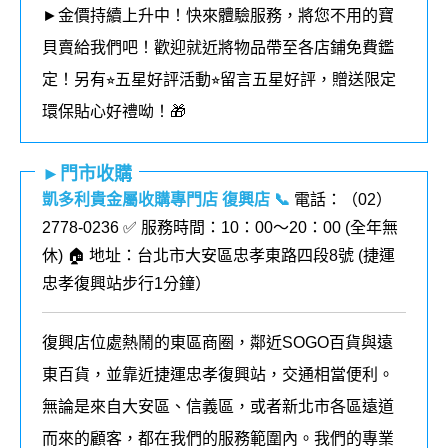
►金價持續上升中！快來體驗服務，將您不用的寶
貝賣給我們吧！歡迎就近將物品帶至各店鋪免費鑑
定！
另有⭐︎五星好評活動⭐︎留言五星好評，贈送限定
環保貼心好禮呦！🎁
►門市收購
凱多利貴金屬收購專門店 復興店
📞
電話：（02）
2778-0236 ✅ 服務時間：10：00～20：00 (全年無
休) 🏠 地址：台北市大安區忠孝東路四段8號 (
捷運
忠孝復興站步行1分鐘
）
復興店位處熱鬧的東區商圈，鄰近SOGO百貨與遠
東百貨，並靠近捷運忠孝復興站，交通相當便利。
無論是來自大安區、信義區，或者新北市各區遠道
而來的顧客，都在我們的
服務
範圍內。我們的專業