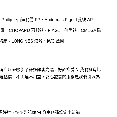
 Philippe
百達翡麗
PP
、
Audemars Piguet
愛彼
AP
、
年靈、
CHOPARD
蕭邦錶、
PIAGET
伯爵錶、
OMEGA
歐
格麗、
LONGINES
浪琴、
IWC
萬國
開店以來吸引了許多顧客光臨，好評推薦🩷 我們擁有比
定估價！不火燒不扣重，安心誠實的服務是我們引以為
優惠好禮，悄悄告訴你 💟 分享各種鑑定小知識