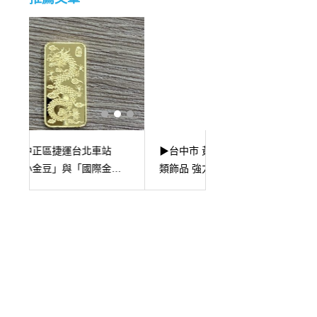
▶台中市 黃金K金飾品、貴金屬各
▶台北市中正區捷運
類飾品 強力收購中◀
排鑽黃金戒指收購