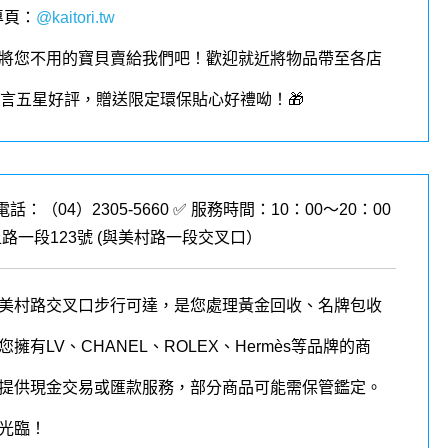
專頁
：
@kaitori.tw
將您不用的寶貝賣給我們吧！歡迎就近將物品帶至各店
︎留言五星好評，贈送限定環保貼心好禮呦！🎁
電話：（04）2305-5660 ✅ 服務時間：10：00～20：00
路一段123號 (
與美村路一段交叉口
）
美村路交叉口步行可達，是您處理黃金回收、名牌包收
有LV、CHANEL、ROLEX、Hermès等品牌的商
提供現金交易或匯款服務，部分商品可能需保管鑑定。
光臨！