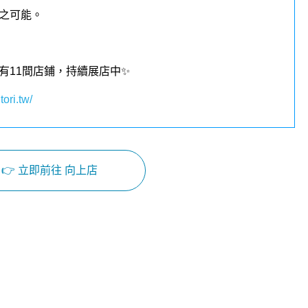
之可能。
有11間店鋪，持續展店中✨
tori.tw/
👉 立即前往 向上店
Facebook
Instagram