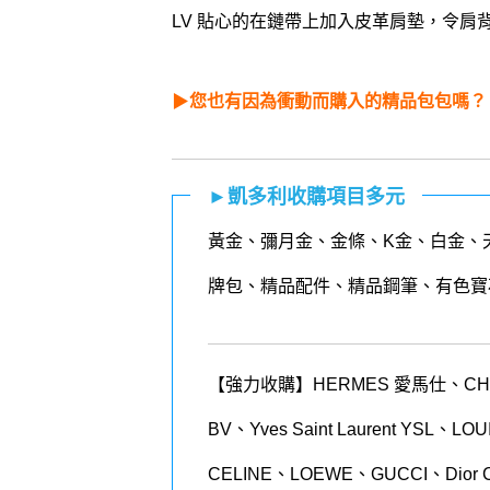
LV 貼心的在鏈帶上加入皮革肩墊，令肩
▶
您也有因為衝動而購入的精品包包嗎？
►凱多利收購項目多元
黃金
、
彌月金
、
金條
、K金、白金、
牌包、精品配件、精品鋼筆、有色寶
【強力收購】HERMES 愛馬仕、CHANEL
BV、Yves Saint Laurent YSL、
CELINE、LOEWE、GUCCI、Dior 