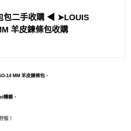
二手收購 ◀ ➤LOUIS
4 MM 羊皮鍊條包收購
▶台北市中正區捷運台北車站
◀「自融小金豆」與「國際金
GO-14 MM 羊皮鍊條包
，
條」差別
ist轉鎖
，
舒服！