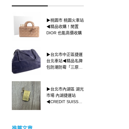
▶桃園市 桃園火車站
▶桃園市 桃園火車站
◀ OMEGA 收購！歐
◀精品收購！閒置
米茄seamaster
DIOR 也能高價收購
Aqua terra系列
▶台北市中正區捷運
▶新北市三重區 捷運
台北車站◀精品名牌
菜寮站
包防潮防霉「三原
◀𒐦CHANEL菱格
則」
紋的由來𒐦
▶台北市內湖區 湖光
▶台中市 西區 北區
市場 內湖捷運站
全區◀ 高級腕錶收
◀CREDIT SUISSE
購！ Audemars
小金塊收購
Piguet 皇家橡樹
（Royal Oak）系列
的起源
推薦文章