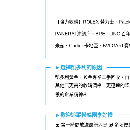
【強力收購】ROLEX
勞力士、
Patek
PANERAI
沛納海、
BREITLING
百
米茄、
Cartier
卡地亞、
BVLGARI
寶
►選擇凱多利的原因
凱多利黃金、Ｋ金專業二手回收，自
其他店更高的收購價格，更迅速的鑑
傲的企業精神💪
►歡迎追蹤粉絲團享好禮
💟 第一時間放送最新消息 💟 多項