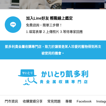
加入Line好友 輕鬆線上鑑定
免費諮詢，簡單三步驟！
1.填寫表單 2.上傳照片 3.等待專家回應
凱多利貴金屬收購專門店，致力於讓曾是某人珍愛的舊物得到再次
被使用的機會。
門市資訊
收購實績分享
常見問題
專欄
Facebook
Insta