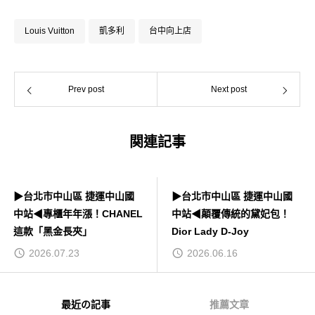
Louis Vuitton
凱多利
台中向上店
Prev post
Next post
関連記事
▶台北市中山區 捷運中山國
▶台北市中山區 捷運中山國
中站◀專櫃年年漲！CHANEL
中站◀顛覆傳統的黛妃包！
這款「黑金長夾」
Dior Lady D-Joy
2026.07.23
2026.06.16
最近の記事
推薦文章