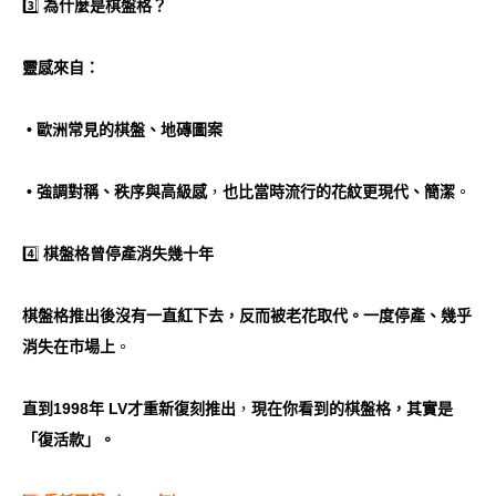
3️⃣
為什麼是棋盤格？
靈感來自：
• 歐洲常見的棋盤、地磚圖案
• 強調對稱、秩序與高級感
，
也比當時流行的花紋更現代、簡潔
。
4️⃣
棋盤格曾停產消失幾十年
棋盤格推出後沒有一直紅下去，反而被老花取代。一度停產、幾乎
消失在市場上
。
直到1998年 LV才重新復刻推出
，
現在你看到的棋盤格，其實是
「復活款」。