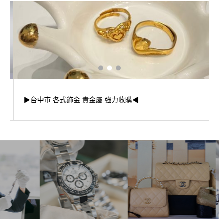
▶台中市 各式飾金 貴金屬 強力收購◀