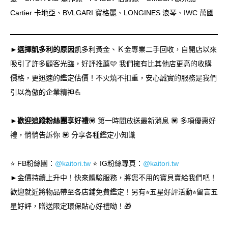
Cartier 卡地亞、BVLGARI 寶格麗、LONGINES 浪琴、IWC 萬國
►選擇凱多利的原因
凱多利黃金、Ｋ金專業二手回收，自開店以來
吸引了許多顧客光臨，好評推薦🩷 我們擁有比其他店更高的收購
價格，更迅速的鑑定估價！不火燒不扣重，安心誠實的服務是我們
引以為傲的企業精神💪
►歡迎追蹤粉絲團享好禮
💟 第一時間放送最新消息 💟 多項優惠好
禮，悄悄告訴你 💟 分享各種鑑定小知識
⭐️ FB粉絲團：
@kaitori.tw
⭐️ IG粉絲專頁：
@kaitori.tw
►金價持續上升中！快來體驗服務，將您不用的寶貝賣給我們吧！
歡迎就近將物品帶至各店鋪免費鑑定！另有⭐︎五星好評活動⭐︎留言五
星好評，贈送限定環保貼心好禮呦！🎁