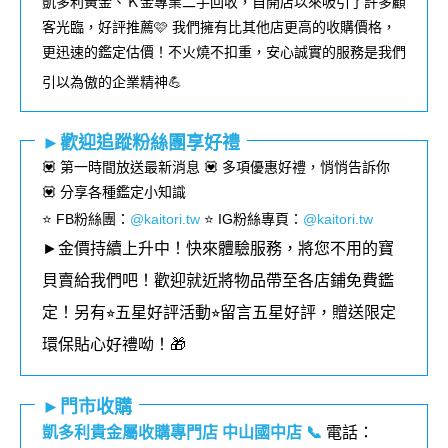
凱多利黃金、Ｋ金專業二手回收，自開店以來吸引了許多顧
客光臨，好評推薦🩷 我們擁有比其他店更高的收購價格，
更迅速的鑑定估價！不火燒不扣重，安心誠實的服務是我們
引以為傲的企業精神💪
►歡迎追蹤粉絲團享好禮
💟 第一時間放送最新消息 💟 多項優惠好禮，悄悄告訴你
💟 分享各種鑑定小知識
⭐️ FB粉絲團
：
@kaitori.tw
⭐️ IG粉絲專頁
：
@kaitori.tw
►金價持續上升中！快來體驗服務，將您不用的寶
貝賣給我們吧！歡迎就近將物品帶至各店鋪免費鑑
定！
另有⭐︎五星好評活動⭐︎留言五星好評，贈送限定
環保貼心好禮呦！🎁
►門市收購
凱多利貴金屬收購專門店 中山國中店
📞
電話：