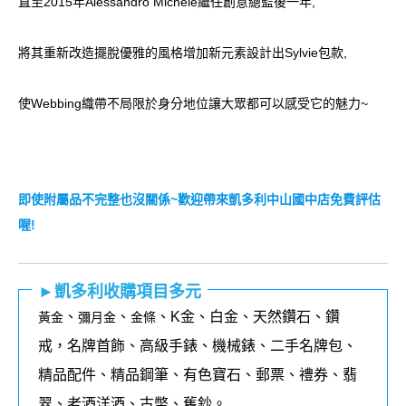
直至2015年Alessandro Michele繼任創意總監後一年,
將其重新改造擺脫優雅的風格增加新元素設計出Sylvie包款,
使Webbing織帶不局限於身分地位讓大眾都可以感受它的魅力~
即使附屬品不完整也沒關係~歡迎帶來凱多利中山國中店免費評估
喔!
►凱多利收購項目多元
、
、
、K金、白金、天然鑽石、鑽
黃金
彌月金
金條
戒，名牌首飾、高級手錶、機械錶、二手名牌包、
精品配件、精品鋼筆、有色寶石、郵票、禮券、翡
翠、老酒洋酒、古幣、舊鈔。