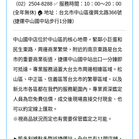
（02）2504-8288 ✅ 服務時間：10：00～20：00
(全年無休) 🏠 地址：台北市中山區復興北路366號
(
捷運中山國中站步行1分鐘
）
中山國中店位於中山區的核心地帶，緊鄰小巨蛋和
民生東路，周邊商業繁榮，附近的南京東路是台北
市的重要商業街道，捷運中山國中站出口一分鐘即
可抵達。專業服務涵蓋大台北市周邊相連區域。松
山區、中正區、信義區等台北市的繁華區域，以及
新北市各區都在我們的
服務
範圍內
。
專業資深鑑定
人員為您免費估價，成交後現場直接交付現金、也
可以約定線上匯款。
※視商品狀況而定也有需要保管鑑定之可能。
►凱多利據點多臨近捷運站，全台共有11間店鋪，