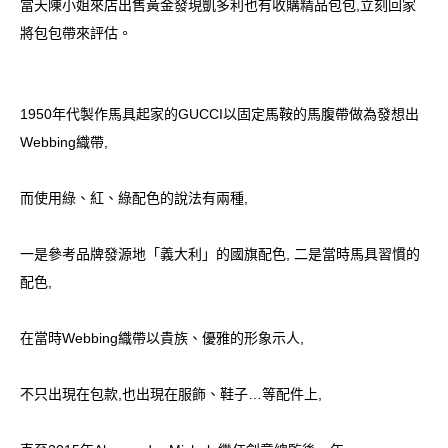
當天陳小姐來店出售黃金發現凱多利也有收購精品包包,立刻回家
將包包帶來評估。
1950年代製作馬具起家的GUCCI以固定馬鞍的馬腹帶做為發想出
Webbing織帶,
而使用綠、紅、綠配色的說法有兩種,
一是參考品牌發源地「義大利」的國旗配色, 二是當時馬具習慣的
配色,
在當時Webbing織帶以貴族、優雅的形象示人,
不只出現在包款,也出現在服飾、鞋子…等配件上,