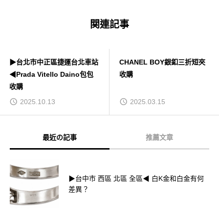
関連記事
▶台北市中正區捷運台北車站
CHANEL BOY銀釦三折短夾
◀Prada Vitello Daino包包
收購
收購
2025.10.13
2025.03.15
最近の記事
推薦文章
▶台中市 西區 北區 全區◀ 白K金和白金有何
差異？