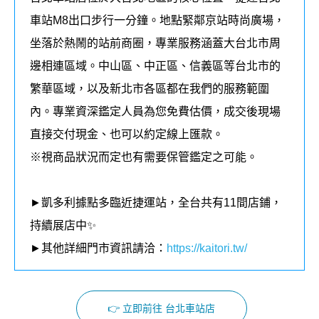
車站M8出口步行一分鐘。地點緊鄰京站時尚廣場，
坐落於熱鬧的站前商圈，專業服務涵蓋大台北市周
邊相連區域。中山區、中正區、信義區等台北市的
繁華區域，以及新北市各區都在我們的
服務
範圍
內
。
專業資深鑑定人員為您免費估價，成交後現場
直接交付現金、也可以約定線上匯款。
※視商品狀況而定也有需要保管鑑定之可能。
►凱多利據點多臨近捷運站，全台共有11間店鋪，
持續展店中✨
►其他詳細門市資訊請洽：
https://kaitori.tw/
👉 立即前往 台北車站店