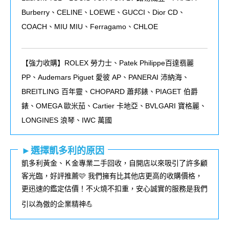
Burberry、CELINE、LOEWE、GUCCI、Dior CD、
COACH、MIU MIU、Ferragamo、CHLOE
【強力收購】ROLEX
勞力士、
Patek Philippe
百達翡麗
PP
、
Audemars Piguet
愛彼
AP
、
PANERAI
沛納海、
BREITLING
百年靈、
CHOPARD
蕭邦錶、
PIAGET
伯爵
錶、
OMEGA
歐米茄、
Cartier
卡地亞、
BVLGARI
寶格麗、
LONGINES
浪琴、
IWC
萬國
►選擇凱多利的原因
凱多利黃金、Ｋ金專業二手回收，自開店以來吸引了許多顧
客光臨，好評推薦🩷 我們擁有比其他店更高的收購價格，
更迅速的鑑定估價！不火燒不扣重，安心誠實的服務是我們
引以為傲的企業精神💪