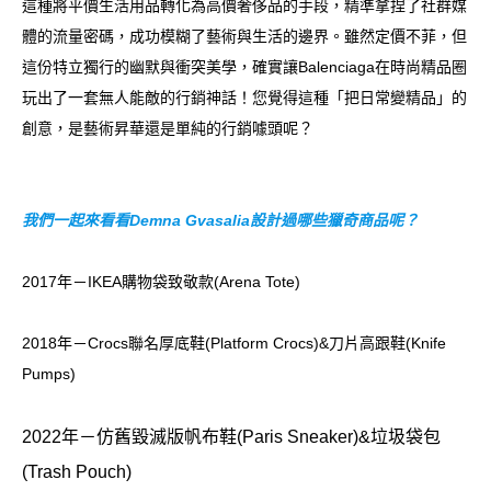
這種將平價生活用品轉化為高價奢侈品的手段，精準拿捏了社群媒
體的流量密碼，成功模糊了藝術與生活的邊界。雖然定價不菲，但
這份特立獨行的幽默與衝突美學，確實讓Balenciaga在時尚精品圈
玩出了一套無人能敵的行銷神話！您覺得這種「把日常變精品」的
創意，是藝術昇華還是單純的行銷噱頭呢？
我們一起來看看Demna Gvasalia設計過哪些獵奇商品呢？
2017年－IKEA購物袋致敬款(Arena Tote)
2018年－Crocs聯名厚底鞋(Platform Crocs)&刀片高跟鞋(Knife
Pumps)
2022年－仿舊毀滅版帆布鞋(Paris Sneaker)&垃圾袋包
(Trash Pouch)