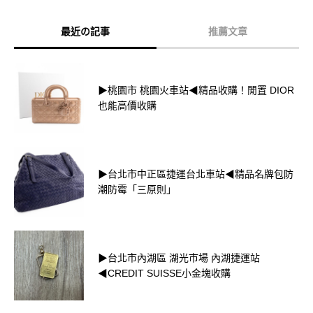
最近の記事
推薦文章
▶桃園市 桃園火車站◀精品收購！閒置 DIOR
也能高價收購
▶台北市中正區捷運台北車站◀精品名牌包防
潮防霉「三原則」
▶台北市內湖區 湖光市場 內湖捷運站
◀CREDIT SUISSE小金塊收購