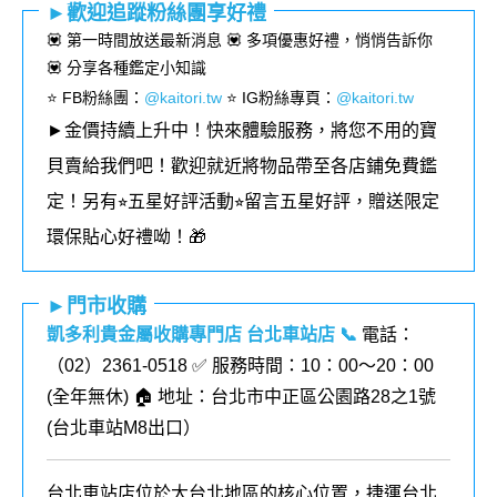
►歡迎追蹤粉絲團享好禮
💟 第一時間放送最新消息 💟 多項優惠好禮，悄悄告訴你
💟 分享各種鑑定小知識
⭐️ FB粉絲團
：
@kaitori.tw
⭐️ IG粉絲專頁
：
@kaitori.tw
►金價持續上升中！快來體驗服務，將您不用的寶
貝賣給我們吧！歡迎就近將物品帶至各店鋪免費鑑
定！
另有⭐︎五星好評活動⭐︎留言五星好評，贈送限定
環保貼心好禮呦！🎁
►門市收購
凱多利貴金屬收購專門店 台北車站店
📞
電話：
（02）2361-0518 ✅ 服務時間：10：00～20：00
(全年無休) 🏠 地址：台北市中正區公園路28之1號
(
台北車站M8出口
）
台北車站店位於大台北地區的核心位置，捷運台北