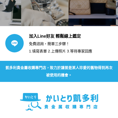
加入Line好友 輕鬆線上鑑定
免費諮詢，簡單三步驟！
1.填寫表單 2.上傳照片 3.等待專家回應
凱多利貴金屬收購專門店，致力於讓曾是某人珍愛的舊物得到再次
被使用的機會。