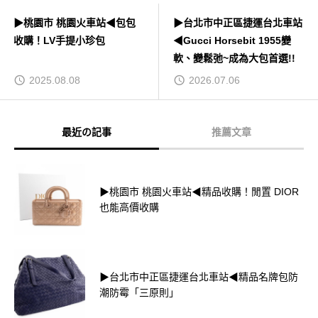
▶桃園市 桃園火車站◀包包
▶台北市中正區捷運台北車站
收購！LV手提小珍包
◀Gucci Horsebit 1955變
軟、變鬆弛~成為大包首選!!
2025.08.08
2026.07.06
最近の記事
推薦文章
▶桃園市 桃園火車站◀精品收購！閒置 DIOR
也能高價收購
▶台北市中正區捷運台北車站◀精品名牌包防
潮防霉「三原則」