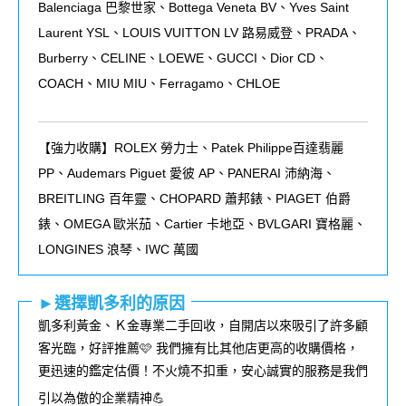
Balenciaga 巴黎世家、Bottega Veneta BV、Yves Saint
Laurent YSL、LOUIS VUITTON LV 路易威登、PRADA、
Burberry、CELINE、LOEWE、GUCCI、Dior CD、
COACH、MIU MIU、Ferragamo、CHLOE
【強力收購】ROLEX
勞力士、
Patek Philippe
百達翡麗
PP
、
Audemars Piguet
愛彼
AP
、
PANERAI
沛納海、
BREITLING
百年靈、
CHOPARD
蕭邦錶、
PIAGET
伯爵
錶、
OMEGA
歐米茄、
Cartier
卡地亞、
BVLGARI
寶格麗、
LONGINES
浪琴、
IWC
萬國
►選擇凱多利的原因
凱多利黃金、Ｋ金專業二手回收，自開店以來吸引了許多顧
客光臨，好評推薦🩷 我們擁有比其他店更高的收購價格，
更迅速的鑑定估價！不火燒不扣重，安心誠實的服務是我們
引以為傲的企業精神💪