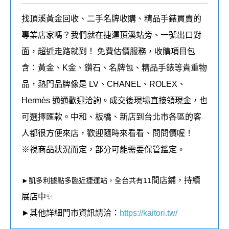
找頂溪黃金回收、二手名牌收購、精品手錶買賣的
專業店家嗎？我們就在捷運頂溪站旁、一號出口對
面，超近走路就到！ 免費估價服務，收購項目包
含：黃金、K金、鑽石、名牌包、精品手錶等貴重物
品，熱門品牌像是 LV、CHANEL、ROLEX、
Hermès 通通歡迎洽詢。成交後現場直接領現金，也
可選擇匯款。中和、板橋、新店到台北市各區的客
人都很方便來店，歡迎隨時來看看、問問價喔！
※視商品狀況而定，部分可能需要保管鑑定。
間店鋪，持續
►凱多利據點多臨近捷運站，全台共有11
展店中✨
►其他詳細門市資訊請洽：
https://kaitori.tw/