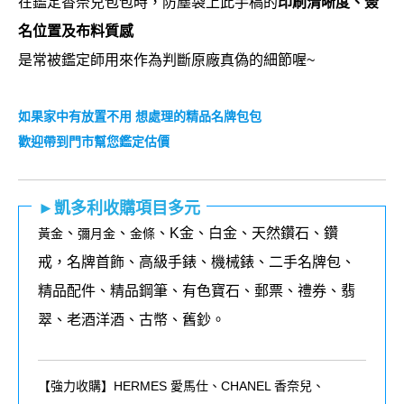
在鑑定香奈兒包包時，防塵袋上此手稿的
印刷清晰度、簽
名位置及布料質感
是常被鑑定師用來作為判斷原廠真偽的細節喔~
如果家中有放置不用 想處理的精品名牌包包
歡迎帶到門市幫您鑑定估價
►凱多利收購項目多元
、
、
、K金、白金、天然鑽石、鑽
黃金
彌月金
金條
戒，名牌首飾、高級手錶、機械錶、二手名牌包、
精品配件、精品鋼筆、有色寶石、郵票、禮券、翡
翠、老酒洋酒、古幣、舊鈔。
【強力收購】HERMES 愛馬仕、CHANEL 香奈兒、