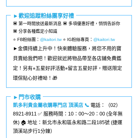
►歡迎追蹤粉絲團享好禮
💟 第一時間放送最新消息 💟 多項優惠好禮，悄悄告訴你
💟 分享各種鑑定小知識
⭐️ FB粉絲團
：
@kaitori.tw
⭐️ IG粉絲專頁
：
@kaitori.tw
►金價持續上升中！快來體驗服務，將您不用的寶
貝賣給我們吧！歡迎就近將物品帶至各店鋪免費鑑
定！
另有⭐︎五星好評活動⭐︎留言五星好評，贈送限定
環保貼心好禮呦！🎁
►門市收購
凱多利貴金屬收購專門店 頂溪店
📞
電話：（02）
8921-8911 ✅ 服務時間：10：00～20：00 (全年無
休) 🏠 地址：新北市永和區永和路二段185號 (
捷運
頂溪站步行1分鐘
）