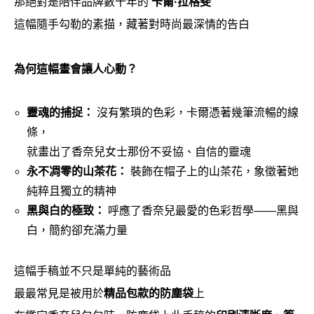
那絕對是陪伴品牌數十年的
卡爾·拉格斐
這幅隨手勾勒的素描，藏著對時尚最深情的告白
為何這幅畫會讓人心動？
靈魂的捕捉：
沒有繁瑣的色彩，卡爾憑著幾筆流暢的線
條，
就畫出了香奈兒女士那份不妥協、自信的靈魂
永不凋零的山茶花：
裝飾在帽子上的山茶花，象徵著她
純粹且獨立的精神
黑與白的極致：
呼應了香奈兒最愛的色彩哲學——黑與
白，簡約卻充滿力量
這幅手稿並不只是單純的藝術品
最最常見是被用於
精品包款的防塵袋
上