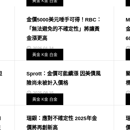
黃金 K金 白金
：
金價5000美元唾手可得！RBC：
M
」
「無法避免的不確定性」將讓黃
金
金漲更高
6
2026.01.24
黃金 K金 白金
但
Sprott：金價可能續漲 因美債風
險尚未被計入價格
標
2025.08.15
黃金 K金 白金
d
瑞銀：應對不確定性 2025年金
性
價將再創新高
價