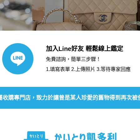
加入Line好友 輕鬆線上鑑定
免費諮詢，簡單三步驟！
1.填寫表單 2.上傳照片 3.等待專家回應
屬收購專門店，致力於讓曾是某人珍愛的舊物得到再次被