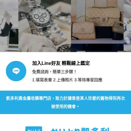
加入Line好友 輕鬆線上鑑定
免費諮詢，簡單三步驟！
1.填寫表單 2.上傳照片 3.等待專家回應
凱多利貴金屬收購專門店，致力於讓曾是某人珍愛的舊物得到再次
被使用的機會。