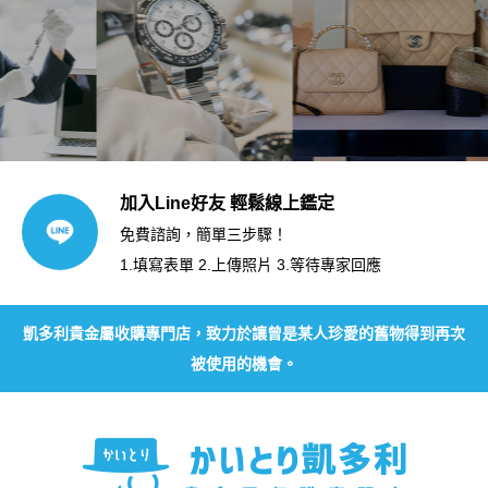
加入Line好友 輕鬆線上鑑定
免費諮詢，簡單三步驟！
1.填寫表單 2.上傳照片 3.等待專家回應
凱多利貴金屬收購專門店，致力於讓曾是某人珍愛的舊物得到再次
被使用的機會。