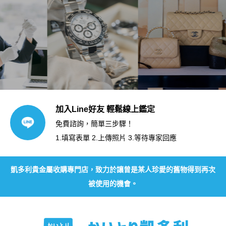
加入Line好友 輕鬆線上鑑定
免費諮詢，簡單三步驟！
1.填寫表單 2.上傳照片 3.等待專家回應
凱多利貴金屬收購專門店，致力於讓曾是某人珍愛的舊物得到再次
被使用的機會。