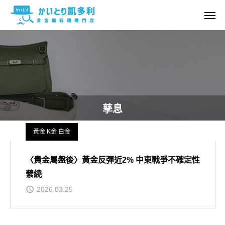
孳息
黃金 K金 白金
〈貴金屬盤後〉黃金反彈近2% 中東戰爭不確定性
縈繞
2026.03.25