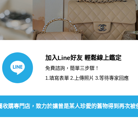
加入Line好友 輕鬆線上鑑定
免費諮詢，簡單三步驟！
1.填寫表單 2.上傳照片 3.等待專家回應
屬收購專門店，致力於讓曾是某人珍愛的舊物得到再次被