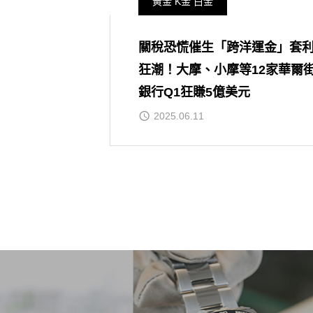
黃金 K金 白金
關稅恐慌催生「跨洋運金」套
狂潮！大摩、小摩等12家華爾
銀行Q1狂賺5億美元
2025.06.11