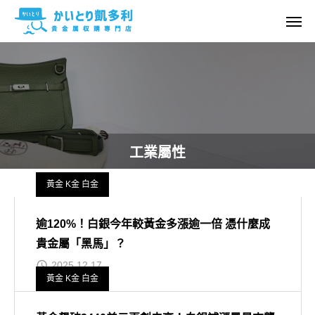
工業屬性
黃金 K金 白金
逾120%！白銀今年較黃金多漲逾一倍 憑什麼成
貴金屬「黑馬」？
2025.12.17
黃金 K金 白金