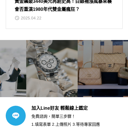
黃金飆破3440美元再創史高！白銀補漲風暴來襲
會否重演1980年代雙金屬瘋狂？
2025.04.22
加入Line好友 輕鬆線上鑑定
免費諮詢，簡單三步驟！
1.填寫表單 2.上傳照片 3.等待專家回應