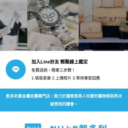
加入Line好友 輕鬆線上鑑定
免費諮詢，簡單三步驟！
1.填寫表單 2.上傳照片 3.等待專家回應
凱多利貴金屬收購專門店，致力於讓曾是某人珍愛的舊物得到再次
被使用的機會。