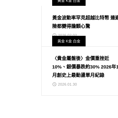
黃金 K金 白金
黃金波動率罕見超越比特幣 連
險都變得膽顫心驚
2026.02.02
黃金 K金 白金
〈貴金屬盤後〉金價重挫近
10%、銀價暴跌約30% 2026年
月創史上最動盪單月紀錄
2026.01.30