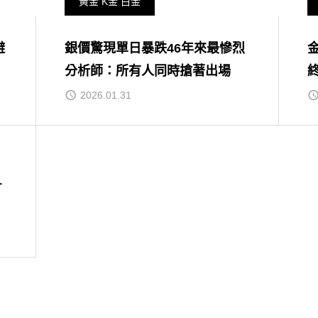
黃金 K金 白金
避
銀價驚現單日暴跌46年來最慘烈
分析師：所有人同時搶著出場
2026.01.31
1