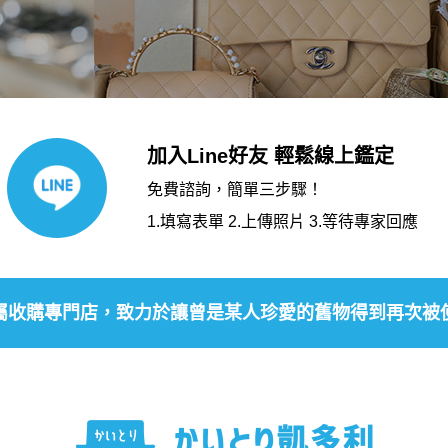
加入Line好友 輕鬆線上鑑定
免費諮詢，簡單三步驟！
1.填寫表單 2.上傳照片 3.等待專家回應
屬收購專門店，致力於讓曾是某人珍愛的舊物得到再次被