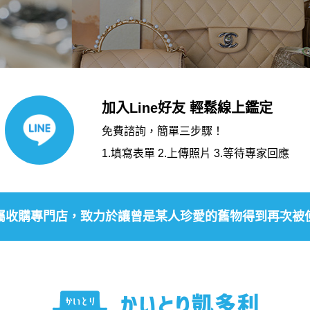
加入Line好友 輕鬆線上鑑定
免費諮詢，簡單三步驟！
1.填寫表單 2.上傳照片 3.等待專家回應
屬收購專門店，致力於讓曾是某人珍愛的舊物得到再次被