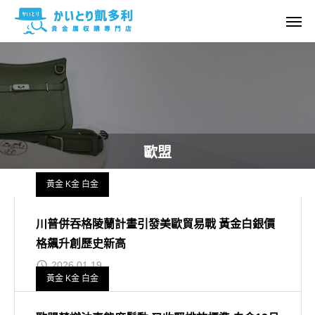
歐盟
黃金 K金 白金
川普併吞格陵蘭計畫引發美歐貿易戰 黃金白銀價
格飆升創歷史新高
2026.01.19
黃金 K金 白金