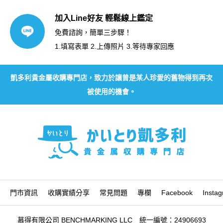
加入Line好友 輕鬆線上鑑定
免費諮詢，簡單三步驟！
1.填寫表單 2.上傳照片 3.等待專家回應
凱多利貴金屬收購專門店，致力於讓曾是某人珍愛的舊物得到再次
被使用的機會。
門市資訊
收購實績分享
常見問題
專欄
Facebook
Insta
慕得有限公司 BENCHMARKING LLC 統一編號：24906693