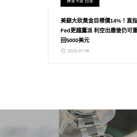
黃金 K金 白金
美銀大砍黃金目標價14%！直
Fed更趨鷹派 利空出盡後仍可
回5000美元
2026.07.08