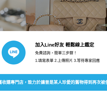
加入Line好友 輕鬆線上鑑定
免費諮詢，簡單三步驟！
1.填寫表單 2.上傳照片 3.等待專家回應
屬收購專門店，致力於讓曾是某人珍愛的舊物得到再次被