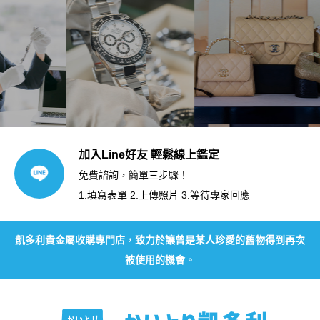
加入Line好友 輕鬆線上鑑定
免費諮詢，簡單三步驟！
1.填寫表單 2.上傳照片 3.等待專家回應
凱多利貴金屬收購專門店，致力於讓曾是某人珍愛的舊物得到再次
被使用的機會。