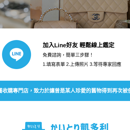
加入Line好友 輕鬆線上鑑定
免費諮詢，簡單三步驟！
1.填寫表單 2.上傳照片 3.等待專家回應
屬收購專門店，致力於讓曾是某人珍愛的舊物得到再次被