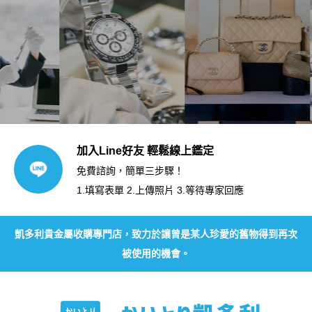
加入Line好友 輕鬆線上鑑定
免費諮詢，簡單三步驟！
1.填寫表單 2.上傳照片 3.等待專家回應
凱多利貴金屬收購專門店，致力於讓曾是某人珍愛的舊物得到再次
被使用的機會。