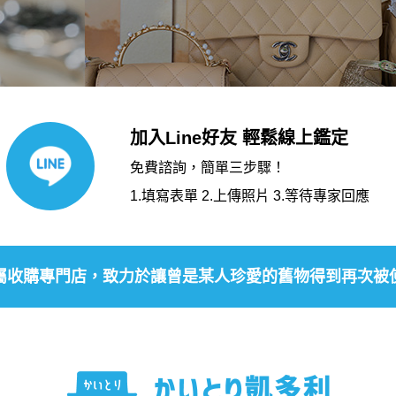
加入Line好友 輕鬆線上鑑定
免費諮詢，簡單三步驟！
1.填寫表單 2.上傳照片 3.等待專家回應
屬收購專門店，致力於讓曾是某人珍愛的舊物得到再次被