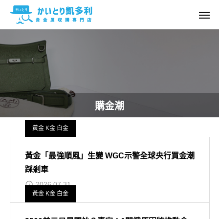
購金潮
黃金 K金 白金
黃金「最強順風」生變 WGC示警全球央行買金潮
踩剎車
2026.07.31
黃金 K金 白金