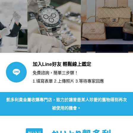
加入Line好友 輕鬆線上鑑定
免費諮詢，簡單三步驟！
1.填寫表單 2.上傳照片 3.等待專家回應
凱多利貴金屬收購專門店，致力於讓曾是某人珍愛的舊物得到再次
被使用的機會。