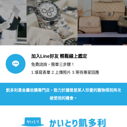
加入Line好友 輕鬆線上鑑定
免費諮詢，簡單三步驟！
1.填寫表單 2.上傳照片 3.等待專家回應
凱多利貴金屬收購專門店，致力於讓曾是某人珍愛的舊物得到再次
被使用的機會。