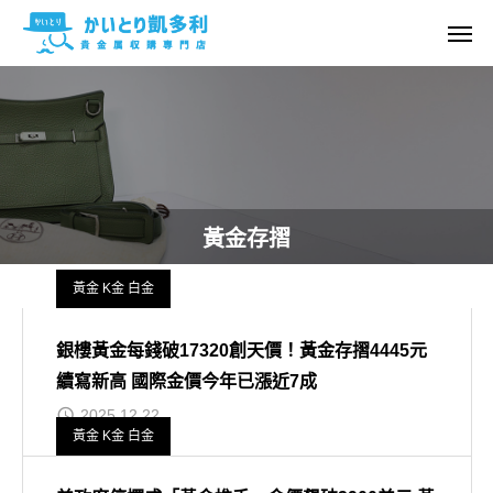
黃金存摺
黃金 K金 白金
銀樓黃金每錢破17320創天價！黃金存摺4445元
續寫新高 國際金價今年已漲近7成
2025.12.22
黃金 K金 白金