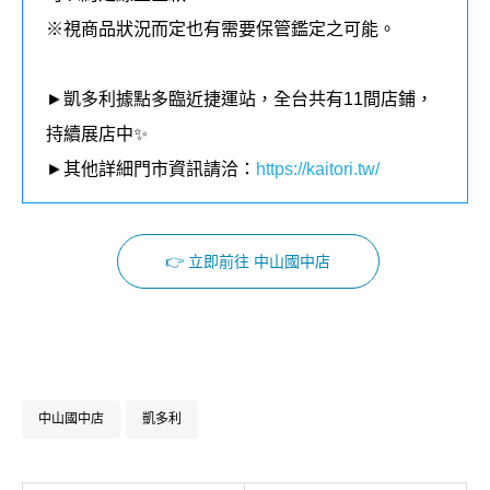
※視商品狀況而定也有需要保管鑑定之可能。
►凱多利據點多臨近捷運站，全台共有11間店鋪，
持續展店中✨
►其他詳細門市資訊請洽：
https://kaitori.tw/
👉 立即前往 中山國中店
Facebook
Instagram
中山國中店
凱多利