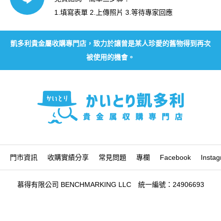
1.填寫表單 2.上傳照片 3.等待專家回應
凱多利貴金屬收購專門店，致力於讓曾是某人珍愛的舊物得到再次
被使用的機會。
門市資訊
收購實績分享
常見問題
專欄
Facebook
Insta
慕得有限公司 BENCHMARKING LLC 統一編號：24906693




收購實績分享
門市資訊
加Line好友 輕鬆鑑定
Facebook