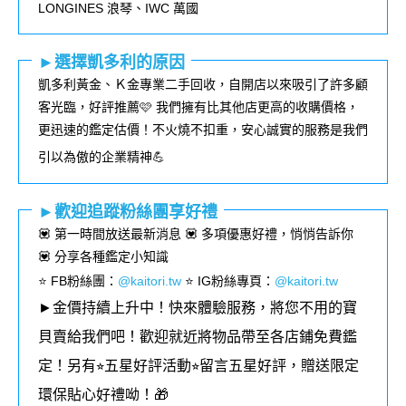
LONGINES
浪琴、
IWC
萬國
►選擇凱多利的原因
凱多利黃金、Ｋ金專業二手回收，自開店以來吸引了許多顧
客光臨，好評推薦🩷 我們擁有比其他店更高的收購價格，
更迅速的鑑定估價！不火燒不扣重，安心誠實的服務是我們
引以為傲的企業精神💪
►歡迎追蹤粉絲團享好禮
💟 第一時間放送最新消息 💟 多項優惠好禮，悄悄告訴你
💟 分享各種鑑定小知識
⭐️ FB粉絲團
：
@kaitori.tw
⭐️ IG粉絲專頁
：
@kaitori.tw
►金價持續上升中！快來體驗服務，將您不用的寶
貝賣給我們吧！歡迎就近將物品帶至各店鋪免費鑑
定！
另有⭐︎五星好評活動⭐︎留言五星好評，贈送限定
環保貼心好禮呦！🎁