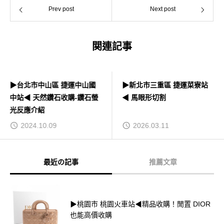
Prev post
Next post
関連記事
▶台北市中山區 捷運中山國
▶新北市三重區 捷運菜寮站
中站◀ 天然鑽石收購-鑽石螢
◀ 馬眼形切割
光反應介紹
2024.10.09
2026.03.11
最近の記事
推薦文章
▶桃園市 桃園火車站◀精品收購！閒置 DIOR
也能高價收購