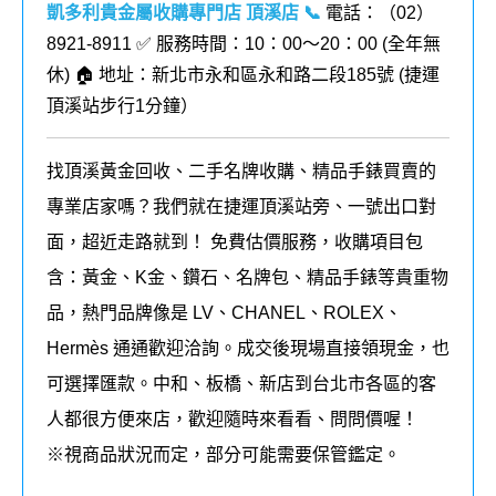
凱多利貴金屬收購專門店 頂溪店
📞
電話：（02）
8921-8911 ✅ 服務時間：10：00～20：00 (全年無
休) 🏠 地址：新北市永和區永和路二段185號 (
捷運
頂溪站步行1分鐘
）
找頂溪黃金回收、二手名牌收購、精品手錶買賣的
專業店家嗎？我們就在捷運頂溪站旁、一號出口對
面，超近走路就到！ 免費估價服務，收購項目包
含：黃金、K金、鑽石、名牌包、精品手錶等貴重物
品，熱門品牌像是 LV、CHANEL、ROLEX、
Hermès 通通歡迎洽詢。成交後現場直接領現金，也
可選擇匯款。中和、板橋、新店到台北市各區的客
人都很方便來店，歡迎隨時來看看、問問價喔！
※視商品狀況而定，部分可能需要保管鑑定。