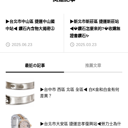
▶台北市中山區 捷運中山國
▶新北市新莊區 捷運新莊站
中站◀ 鑽石內含物大揭密㊤
◀💎鑽石怎麼來的?💎收購無
證書鑽石✨
2025.06.23
2025.03.23
最近の記事
推薦文章
▶台中市 西區 北區 全區◀ 白K金和白金有何
差異？
▶台北市大安區 捷運忠孝復興站◀勞力士為什