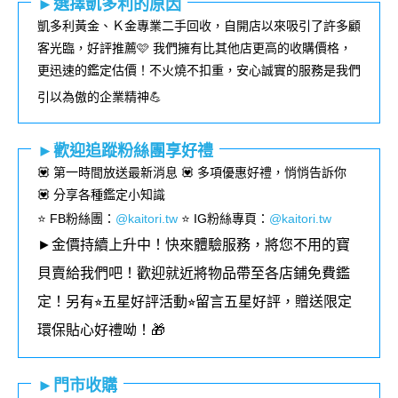
►選擇凱多利的原因
凱多利黃金、Ｋ金專業二手回收，自開店以來吸引了許多顧
客光臨，好評推薦🩷 我們擁有比其他店更高的收購價格，
更迅速的鑑定估價！不火燒不扣重，安心誠實的服務是我們
引以為傲的企業精神💪
►歡迎追蹤粉絲團享好禮
💟 第一時間放送最新消息 💟 多項優惠好禮，悄悄告訴你
💟 分享各種鑑定小知識
⭐️ FB粉絲團
：
@kaitori.tw
⭐️ IG粉絲專頁
：
@kaitori.tw
►金價持續上升中！快來體驗服務，將您不用的寶
貝賣給我們吧！歡迎就近將物品帶至各店鋪免費鑑
定！
另有⭐︎五星好評活動⭐︎留言五星好評，贈送限定
環保貼心好禮呦！🎁
►門市收購