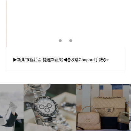
▶新北市新莊區 捷運新莊站◀⌚收購Chopard手錶⌚✨