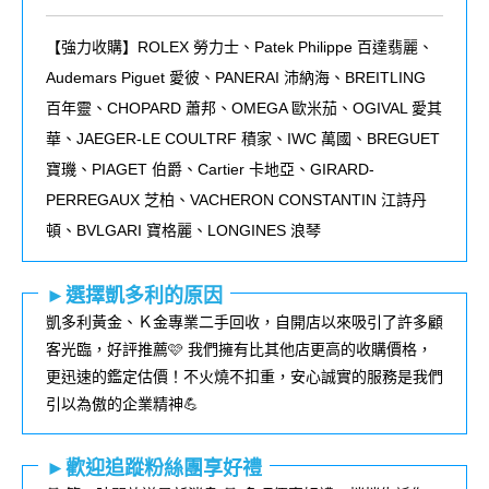
【強力收購】ROLEX
勞力士、
Patek Philippe
百達翡麗
、
Audemars Piguet
愛彼
、
PANERAI
沛納海、
BREITLING
百年靈、
CHOPARD
蕭邦、
OMEGA
歐米茄
、
OGIVAL 愛其
華、JAEGER-LE COULTRF 積家、IWC 萬國、BREGUET
寶璣、PIAGET 伯爵、Cartier 卡地亞、GIRARD-
PERREGAUX 芝柏、VACHERON CONSTANTIN 江詩丹
頓、BVLGARI 寶格麗、LONGINES 浪琴
►選擇凱多利的原因
凱多利黃金、Ｋ金專業二手回收，自開店以來吸引了許多顧
客光臨，好評推薦🩷 我們擁有比其他店更高的收購價格，
更迅速的鑑定估價！不火燒不扣重，安心誠實的服務是我們
引以為傲的企業精神💪
►歡迎追蹤粉絲團享好禮