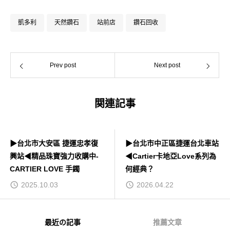
凱多利
天然鑽石
站前店
鑽石回收
Prev post
Next post
関連記事
▶台北市大安區 捷運忠孝復
▶台北市中正區捷運台北車站
興站◀精品珠寶強力收購中-
◀Cartier卡地亞Love系列為
CARTIER LOVE 手鐲
何經典？
2025.10.03
2026.04.22
最近の記事
推薦文章