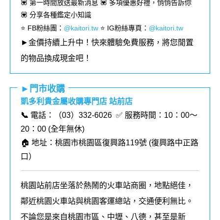
💟 第一時間放送最新消息 💟 多項優惠好禮，悄悄告訴你
💟 分享各種鑑定小知識
⭐️ FB粉絲團
：
@kaitori.tw
⭐️ IG粉絲專頁
：
@kaitori.tw
►金價持續上升中！快來體驗免費服務，將您閒置
的物品換成現金吧！
►門市收購
凱多利貴金屬收購專門店 站前店
📞
電話：（03）332-6026 ✅ 服務時間：10：00～
20：00 (全年無休)
🏠 地址：桃園市桃園區復興路119號 (復興路中正路
口）
桃園站前店坐落於熱鬧的火車站商圈，地點絕佳，
鄰近桃園火車站與桃園客運總站，交通便利無比。
不論您是來自桃園市區、中壢、八德，甚至是新