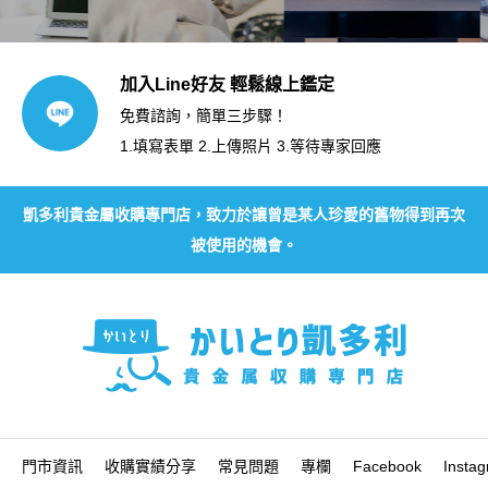
加入Line好友 輕鬆線上鑑定
免費諮詢，簡單三步驟！
1.填寫表單 2.上傳照片 3.等待專家回應
凱多利貴金屬收購專門店，致力於讓曾是某人珍愛的舊物得到再次
被使用的機會。
門市資訊
收購實績分享
常見問題
專欄
Facebook
Insta