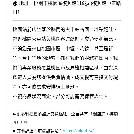
🏠 地址：桃園市桃園區復興路119號 (復興路中正路
口）
桃園站前店坐落於熱鬧的火車站商圈，地點絕佳，
鄰近桃園火車站與桃園客運總站，交通便利無比。
不論您是來自桃園市區、中壢、八德，甚至是新
竹、台北等地的顧客，都在我們的服務範圍內。我
們的專業服務覆蓋桃園市及周邊相連區域，由資深
鑑定人員為您提供免費估價，成交後可直接交付現
金，亦可依需求安排線上匯款。
※視商品狀況而定，部分可能需要保管鑑定。
►凱多利據點多臨近交通樞紐，全台共有11間店鋪，持續
展店中✨
►其他詳細門市資訊請洽：
https://kaitori.tw/