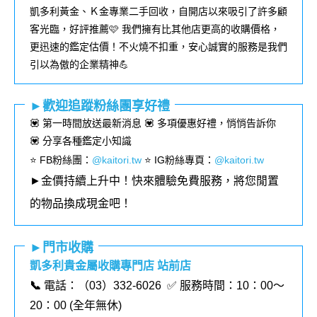
凱多利黃金、Ｋ金專業二手回收，自開店以來吸引了許多顧
客光臨，好評推薦🩷 我們擁有比其他店更高的收購價格，
更迅速的鑑定估價！不火燒不扣重，安心誠實的服務是我們
引以為傲的企業精神💪
►歡迎追蹤粉絲團享好禮
💟 第一時間放送最新消息 💟 多項優惠好禮，悄悄告訴你
💟 分享各種鑑定小知識
⭐️ FB粉絲團
：
@kaitori.tw
⭐️ IG粉絲專頁
：
@kaitori.tw
►金價持續上升中！快來體驗免費服務，將您閒置
的物品換成現金吧！
►門市收購
凱多利貴金屬收購專門店 站前店
📞
電話：（03）332-6026 ✅ 服務時間：10：00～
20：00 (全年無休)