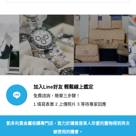
加入Line好友 輕鬆線上鑑定
免費諮詢，簡單三步驟！
1.填寫表單 2.上傳照片 3.等待專家回應
凱多利貴金屬收購專門店，致力於讓曾是某人珍愛的舊物得到再次
被使用的機會。