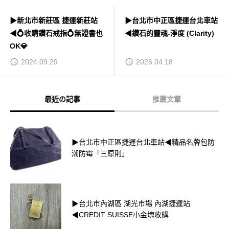
▶新北市新莊區 捷運新莊站
▶台北市中正區捷運台北車站
◀💍收購鑽石戒指💍無證書也
◀鑽石的靈魂-淨度 (Clarity)
OK💎
2024.09.29
2026.04.18
最近の記事
推薦文章
▶台北市中正區捷運台北車站◀精品名牌包防
潮防霉「三原則」
▶台北市內湖區 湖光市場 內湖捷運站
◀CREDIT SUISSE小金塊收購