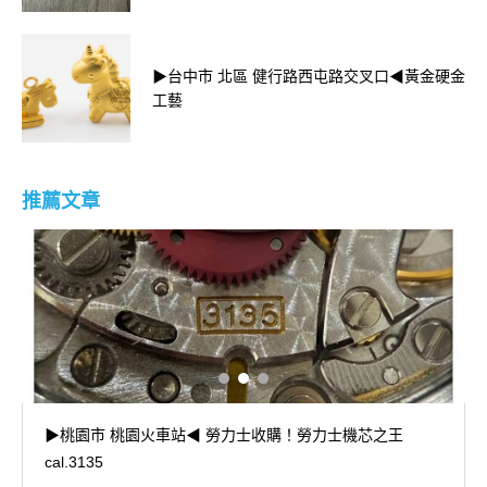
▶台中市 北區 健行路西屯路交叉口◀黃金硬金
工藝
推薦文章
▶桃園市 桃園火車站◀ 勞力士收購！勞力士機芯之王
cal.3135