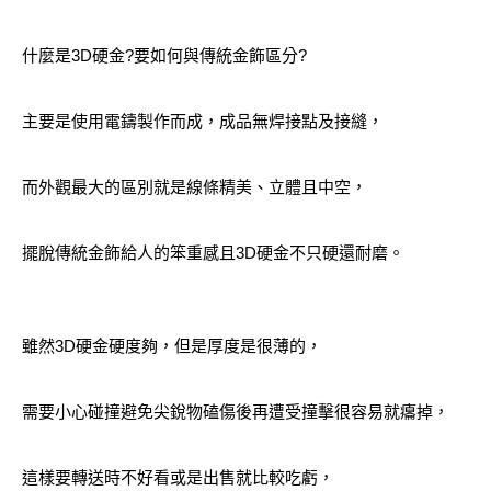
什麼是3D硬金?要如何與傳統金飾區分?
主要是使用電鑄製作而成，成品無焊接點及接縫，
而外觀最大的區別就是線條精美、立體且中空，
擺脫傳統金飾給人的笨重感且3D硬金不只硬還耐磨。
雖然3D硬金硬度夠，但是厚度是很薄的，
需要小心碰撞避免尖銳物磕傷後再遭受撞擊很容易就癟掉，
這樣要轉送時不好看或是出售就比較吃虧，