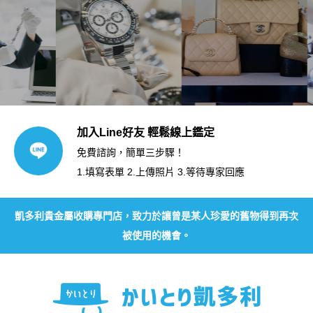
加入Line好友 輕鬆線上鑑定
免費諮詢，簡單三步驟！
1.填寫表單 2.上傳照片 3.等待專家回應
凱多利貴金屬收購專門店，致力於讓曾是某人珍愛的舊物得到再次
被使用的機會。