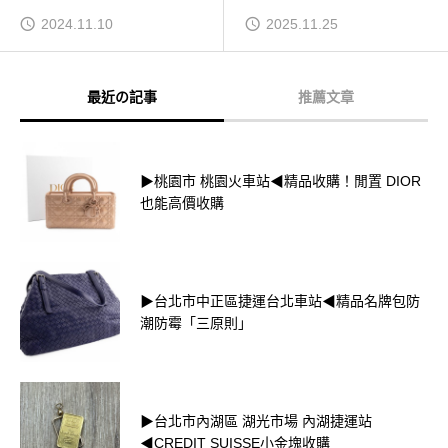
2024.11.10
2025.11.25
最近の記事
推薦文章
▶桃園市 桃園火車站◀精品收購！閒置 DIOR
也能高價收購
▶台北市中正區捷運台北車站◀精品名牌包防
潮防霉「三原則」
▶台北市內湖區 湖光市場 內湖捷運站
◀CREDIT SUISSE小金塊收購