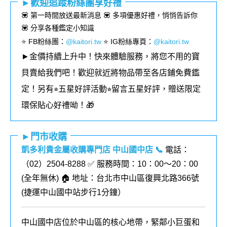
►歡迎追蹤粉絲團享好禮
💟 第一時間放送最新消息 💟 多項優惠好禮，悄悄告訴你
💟 分享各種鑑定小知識
⭐️ FB粉絲團
：
@kaitori.tw
⭐️ IG粉絲專頁
：
@kaitori.tw
►金價持續上升中！快來體驗服務，將您不用的寶
貝賣給我們吧！歡迎就近將物品帶至各店鋪免費鑑
定！
另有⭐︎五星好評活動⭐︎留言五星好評，贈送限定
環保貼心好禮呦！🎁
►門市收購
凱多利貴金屬收購專門店 中山國中店
📞
電話：
（02）2504-8288 ✅ 服務時間：10：00～20：00
(全年無休) 🏠 地址：台北市中山區復興北路366號
(
捷運中山國中站步行1分鐘
）
中山國中店位於中山區的核心地帶，緊鄰小巨蛋和