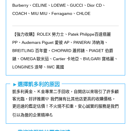
Burberry、CELINE、LOEWE、GUCCI、Dior CD、
COACH、MIU MIU、Ferragamo、CHLOE
【強力收購】ROLEX
勞力士、
Patek Philippe
百達翡麗
PP
、
Audemars Piguet
愛彼
AP
、
PANERAI
沛納海、
BREITLING
百年靈、
CHOPARD
蕭邦錶、
PIAGET
伯爵
錶、
OMEGA
歐米茄、
Cartier
卡地亞、
BVLGARI
寶格麗、
LONGINES
浪琴、
IWC
萬國
►選擇凱多利的原因
凱多利黃金、Ｋ金專業二手回收，自開店以來吸引了許多顧
客光臨，好評推薦🩷 我們擁有比其他店更高的收購價格，
更迅速的鑑定估價！不火燒不扣重，安心誠實的服務是我們
引以為傲的企業精神💪