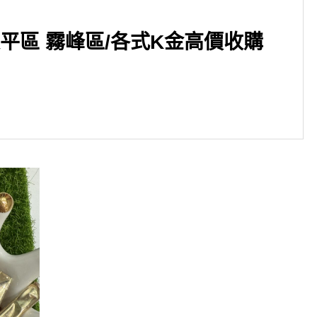
太平區 霧峰區/各式K金高價收購
▶台中市/西區/CHANEL/經典2
包/全尺寸收購◀