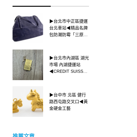
▶台北市中正區捷運
▶新北市永和區 捷運
台北車站◀精品名牌
頂溪站◀Bottega
包防潮防霉「三原
Veneta編織放大了
則」
精品包包回收
▶台北市內湖區 湖光
▶台北市中正區捷運
市場 內湖捷運站
台北車站◀頂級天文
◀CREDIT SUISSE
台精密時計認證-
小金塊收購
「Superlative
Chronometer
Officially Certified」
▶新北市永和區 捷運
▶台中市 北區 健行
頂溪站 高級腕錶收購
路西屯路交叉口◀黃
◀OMEGA 星座系列
金硬金工藝
收購
推薦文章