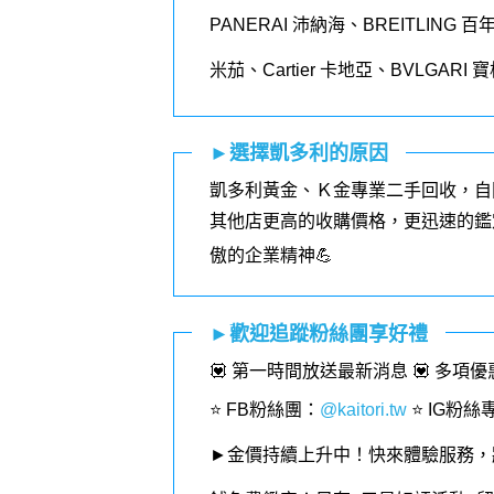
PANERAI
沛納海、
BREITLING
百
米茄、
Cartier
卡地亞、
BVLGARI
寶
►選擇凱多利的原因
凱多利黃金、Ｋ金專業二手回收，自
其他店更高的收購價格，更迅速的鑑
傲的企業精神💪
►歡迎追蹤粉絲團享好禮
💟 第一時間放送最新消息 💟 多項
⭐️ FB粉絲團
：
@kaitori.tw
⭐️ IG粉絲
►金價持續上升中！快來體驗服務，