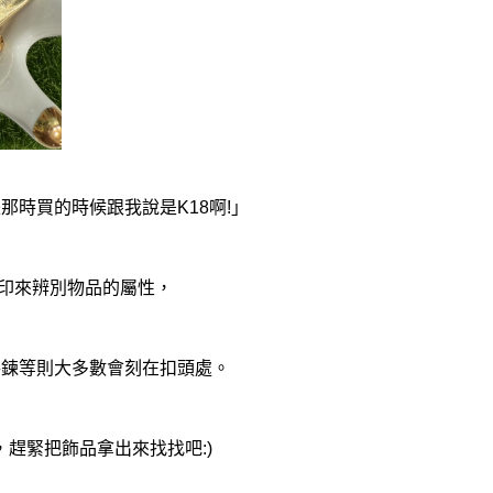
那時買的時候跟我說是K18啊!」
印來辨別物品的屬性，
手鍊等則大多數會刻在扣頭處。
趕緊把飾品拿出來找找吧:)