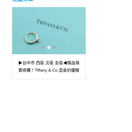
▶台北市大安區 捷運
2
▶台中市 西區 北區 全區◀精品珠
精品珠寶回收◀精品
寶收購！Tiffany & Co.混金的優雅
字號玩家-CARTIER