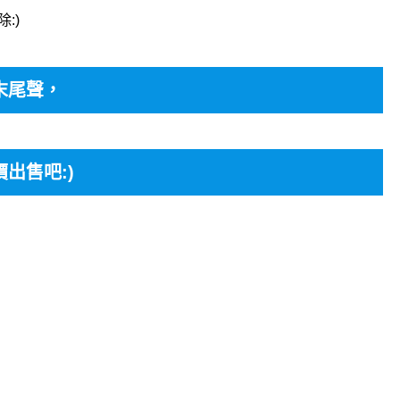
:)
末尾聲，
出售吧:)