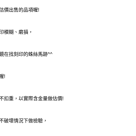
估價出售的品項喔!
印模糊、磨損，
鏡在找刻印的蛛絲馬跡^^
喔!
不扣重，以實際含金量做估價!
不破壞情況下做檢驗，