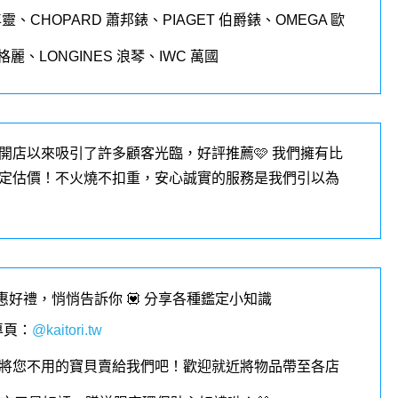
年靈、
CHOPARD
蕭邦錶、
PIAGET
伯爵錶、
OMEGA
歐
格麗、
LONGINES
浪琴、
IWC
萬國
開店以來吸引了許多顧客光臨，好評推薦🩷 我們擁有比
定估價！不火燒不扣重，安心誠實的服務是我們引以為
優惠好禮，悄悄告訴你 💟 分享各種鑑定小知識
專頁
：
@kaitori.tw
將您不用的寶貝賣給我們吧！歡迎就近將物品帶至各店