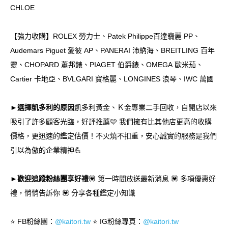
CHLOE
【強力收購】ROLEX 勞力士、Patek Philippe百達翡麗 PP、
Audemars Piguet 愛彼 AP、PANERAI 沛納海、BREITLING 百年
靈、CHOPARD 蕭邦錶、PIAGET 伯爵錶、OMEGA 歐米茄、
Cartier 卡地亞、BVLGARI 寶格麗、LONGINES 浪琴、IWC 萬國
►選擇凱多利的原因
凱多利黃金、Ｋ金專業二手回收，自開店以來
吸引了許多顧客光臨，好評推薦🩷 我們擁有比其他店更高的收購
價格，更迅速的鑑定估價！不火燒不扣重，安心誠實的服務是我們
引以為傲的企業精神💪
►歡迎追蹤粉絲團享好禮
💟 第一時間放送最新消息 💟 多項優惠好
禮，悄悄告訴你 💟 分享各種鑑定小知識
⭐️ FB粉絲團：
@kaitori.tw
⭐️ IG粉絲專頁：
@kaitori.tw