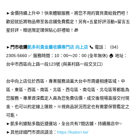
►金價持續上升中！快來體驗服務，將您不用的寶貝賣給我們吧！
歡迎就近將物品帶至各店鋪免費鑑定！另有⭐︎五星好評活動⭐︎留言五
星好評，贈送限定環保貼心好禮呦！🎁
►門市收購
凱多利貴金屬收購專門店 向上店
📞
電話：（04）
2305-5660 ✅ 服務時間：10：00～20：00 (全年無休) 🏠 地址：
台中市西區向上路一段123號 (與美村路一段交叉口）
台中向上店位於西區，專業服務涵蓋大台中市周邊相連區域，中
區、東區、西區、南區、北區、西屯區、南屯區、北屯區等都能為
您服務。專業資深鑑定人員為您免費估價，成交後現場直接交付現
金、也可以約定線上匯款。※視商品狀況而定也有需要保管鑑定之
可能。
►凱多利據點多臨近捷運站，全台共有7間店鋪，持續展店中✨
►其他詳細門市資訊請洽：
https://kaitori.tw/