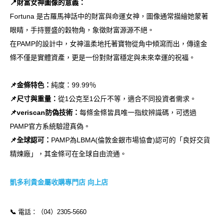
📍財富女神圖像的意義：
Fortuna 是古羅馬神話中的財富與命運女神，圖像通常描繪她蒙著
眼睛，手持豐盛的穀物角，象徵財富源源不絕。
在PAMP的設計中，女神溫柔地托著寶物從角中傾瀉而出，傳達金
條不僅是實體資產，更是一份對財富穩定與未來幸運的祝福。
📌金條特色：
純度：99.99％
📌尺寸與重量：
從1公克至1公斤不等，適合不同投資者需求。
📌veriscan防偽技術：
每條金條皆具唯一指紋辨識碼，可透過
PAMP官方系統驗證真偽。
📌全球認可：
PAMP為LBMA(倫敦金銀市場協會)認可的「良好交貨
精煉廠」，其金條可在全球自由流通。
凱多利貴金屬收購專門店 向上店
📞
電話：（04）2305-5660