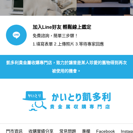
加入Line好友 輕鬆線上鑑定
免費諮詢，簡單三步驟！
1.填寫表單 2.上傳照片 3.等待專家回應
凱多利貴金屬收購專門店，致力於讓曾是某人珍愛的舊物得到再次
被使用的機會。
門市資訊
收購實績分享
常見問題
專欄
Facebook
Insta