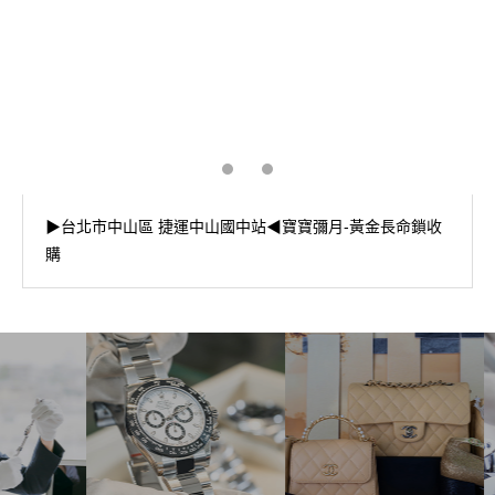
▶台北市中山區 捷運中山國中站◀寶寶彌月-黃金長命鎖收
購