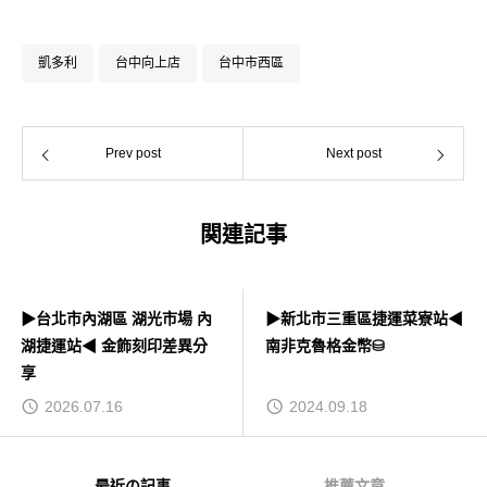
凱多利
台中向上店
台中市西區
Prev post
Next post
関連記事
▶台北市內湖區 湖光市場 內
▶新北市三重區捷運菜寮站◀
湖捷運站◀ 金飾刻印差異分
南非克魯格金幣⛁
享
2026.07.16
2024.09.18
最近の記事
推薦文章