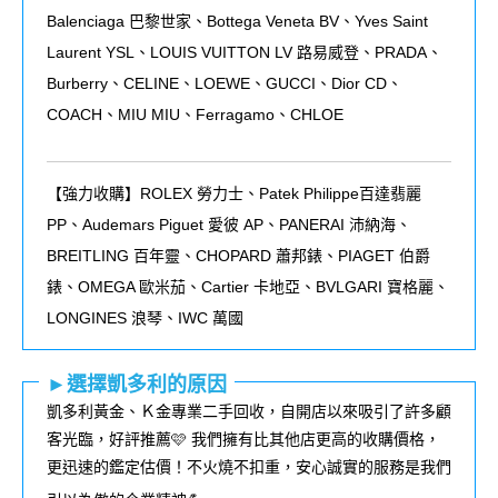
Balenciaga 巴黎世家、Bottega Veneta BV、Yves Saint
Laurent YSL、LOUIS VUITTON LV 路易威登、PRADA、
Burberry、CELINE、LOEWE、GUCCI、Dior CD、
COACH、MIU MIU、Ferragamo、CHLOE
【強力收購】ROLEX
勞力士、
Patek Philippe
百達翡麗
PP
、
Audemars Piguet
愛彼
AP
、
PANERAI
沛納海、
BREITLING
百年靈、
CHOPARD
蕭邦錶、
PIAGET
伯爵
錶、
OMEGA
歐米茄、
Cartier
卡地亞、
BVLGARI
寶格麗、
LONGINES
浪琴、
IWC
萬國
►選擇凱多利的原因
凱多利黃金、Ｋ金專業二手回收，自開店以來吸引了許多顧
客光臨，好評推薦🩷 我們擁有比其他店更高的收購價格，
更迅速的鑑定估價！不火燒不扣重，安心誠實的服務是我們