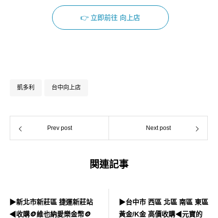
👉 立即前往 向上店
Facebook
Instagram
凱多利
台中向上店
Prev post
Next post
関連記事
▶新北市新莊區 捷運新莊站
▶台中市 西區 北區 南區 東區
◀收購🪙維也納愛樂金幣🪙
黃金/K金 高價收購◀元寶的