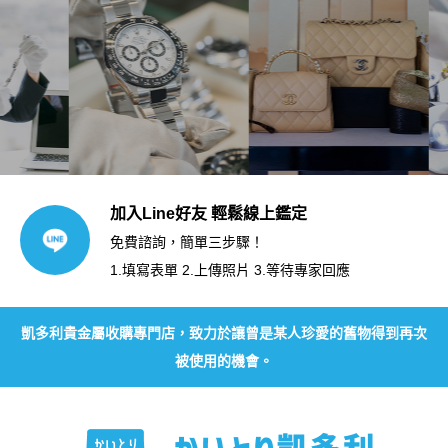
加入Line好友 輕鬆線上鑑定
免費諮詢，簡單三步驟！
1.填寫表單 2.上傳照片 3.等待專家回應
凱多利貴金屬收購專門店，致力於讓曾是某人珍愛的舊物得到再次
被使用的機會。