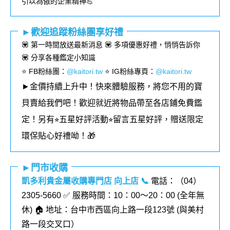
引以為傲的企業精神💪
►歡迎追蹤粉絲團享好禮
💟 第一時間放送最新消息 💟 多項優惠好禮，悄悄告訴你
💟 分享各種鑑定小知識
⭐️ FB粉絲團
：
@kaitori.tw
⭐️ IG粉絲專頁
：
@kaitori.tw
►金價持續上升中！快來體驗服務，將您不用的寶
貝賣給我們吧！歡迎就近將物品帶至各店鋪免費鑑
定！
另有⭐︎五星好評活動⭐︎留言五星好評，贈送限定
環保貼心好禮呦！🎁
►門市收購
凱多利貴金屬收購專門店 向上店
📞
電話：（04）
2305-5660 ✅ 服務時間：10：00～20：00 (全年無
休) 🏠 地址：台中市西區向上路一段123號 (
與美村
路一段交叉口
）