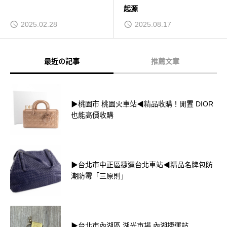
起源
2025.02.28
2025.08.17
最近の記事
推薦文章
▶桃園市 桃園火車站◀精品收購！閒置 DIOR
也能高價收購
▶台北市中正區捷運台北車站◀精品名牌包防
潮防霉「三原則」
▶台北市內湖區 湖光市場 內湖捷運站