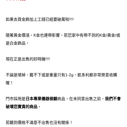
如果去買金飾加上工錢已經要破萬啦!!!!
隨著黃金價漲，K金也連帶影響，若您家中有帶不到的K金/黃金/或
是白金飾品，
現在正是出售的好時機!!!!
不論是壞掉、戴不下或是重量只有1-2g，凱多利都非常樂意收購
喔！
門市採用是
日本專業儀器檢驗
商品，在未同意出售之前，
我們不會
破壞您寶貴的商品
，
若聽到價格不滿意不出售也沒有關係！