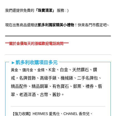
我們還提供免費的
「珠寶清潔」
服務 : )
現在出售商品還贈送
凱多利獨家精美小禮物
！快來各門市鑑定吧~
***關於金價每天的漲幅歡迎電話詢問****
►凱多利收購項目多元
、
、
、K金、白金、天然鑽石、鑽
黃金
彌月金
金條
戒，名牌首飾、高級手錶、機械錶、二手名牌包、
精品配件、精品鋼筆、有色寶石、郵票、禮券、翡
翠、老酒洋酒、古幣、舊鈔。
【強力收購】HERMES 愛馬仕、CHANEL 香奈兒、