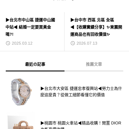
▶台北市中山區 捷運中山國
▶台中市 西區 北區 全區
中站◀ 結婚一定要買黃金
◀【收購實績分享】✨東震開
嗎?!
運商品也有回收價值✨
2025.03.12
2026.07.13
最近の記事
推薦文章
▶台北市大安區 捷運忠孝復興站◀勞力士為什
麼這麼貴？從做工細節看懂它的價值
▶桃園市 桃園火車站◀精品收購！閒置 DIOR