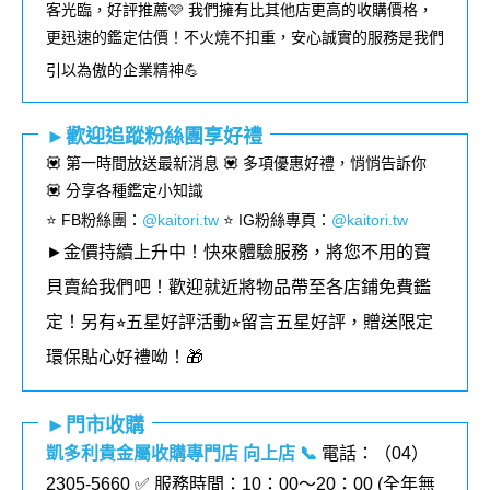
客光臨，好評推薦🩷 我們擁有比其他店更高的收購價格，
更迅速的鑑定估價！不火燒不扣重，安心誠實的服務是我們
引以為傲的企業精神💪
►歡迎追蹤粉絲團享好禮
💟 第一時間放送最新消息 💟 多項優惠好禮，悄悄告訴你
💟 分享各種鑑定小知識
⭐️ FB粉絲團
：
@kaitori.tw
⭐️ IG粉絲專頁
：
@kaitori.tw
►金價持續上升中！快來體驗服務，將您不用的寶
貝賣給我們吧！歡迎就近將物品帶至各店鋪免費鑑
定！
另有⭐︎五星好評活動⭐︎留言五星好評，贈送限定
環保貼心好禮呦！🎁
►門市收購
凱多利貴金屬收購專門店 向上店
📞
電話：（04）
2305-5660 ✅ 服務時間：10：00～20：00 (全年無