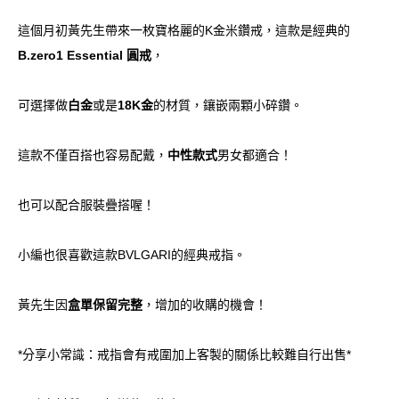
這個月初黃先生帶來一枚寶格麗的K金米鑽戒，這款是經典的
B.zero1 Essential 圓戒
，
可選擇做
白金
或是
18K金
的材質，鑲嵌兩顆小碎鑽。
這款不僅百搭也容易配戴，
中性款式
男女都適合！
也可以配合服裝疊搭喔！
小編也很喜歡這款BVLGARI的經典戒指。
黃先生因
盒單保留完整
，增加的收購的機會！
*分享小常識：戒指會有戒圍加上客製的關係比較難自行出售*