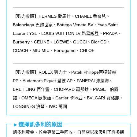
【強力收購】HERMES 愛馬仕、CHANEL 香奈兒、
Balenciaga 巴黎世家、Bottega Veneta BV、Yves Saint
Laurent YSL、LOUIS VUITTON LV 路易威登、PRADA、
Burberry、CELINE、LOEWE、GUCCI、Dior CD、
COACH、MIU MIU、Ferragamo、CHLOE
【強力收購】ROLEX
勞力士、
Patek Philippe
百達翡麗
PP
、
Audemars Piguet
愛彼
AP
、
PANERAI
沛納海、
BREITLING
百年靈、
CHOPARD
蕭邦錶、
PIAGET
伯爵
錶、
OMEGA
歐米茄、
Cartier
卡地亞、
BVLGARI
寶格麗、
LONGINES
浪琴、
IWC
萬國
►選擇凱多利的原因
凱多利黃金、Ｋ金專業二手回收，自開店以來吸引了許多顧