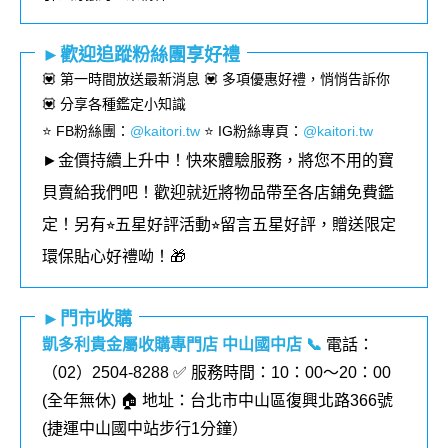
►歡迎追蹤粉絲團享好禮
💟 第一時間放送最新消息 💟 多項優惠好禮，悄悄告訴你
💟 分享各種鑑定小知識
⭐️ FB粉絲團
：
@kaitori.tw
⭐️ IG粉絲專頁
：
@kaitori.tw
►金價持續上升中！快來體驗服務，將您不用的寶
貝賣給我們吧！歡迎就近將物品帶至各店鋪免費鑑
定！
另有⭐︎五星好評活動⭐︎留言五星好評，贈送限定
環保貼心好禮呦！🎁
►門市收購
凱多利貴金屬收購專門店 中山國中店
📞
電話：
（02）2504-8288 ✅ 服務時間：10：00～20：00
(全年無休) 🏠 地址：台北市中山區復興北路366號
(
捷運中山國中站步行1分鐘
）