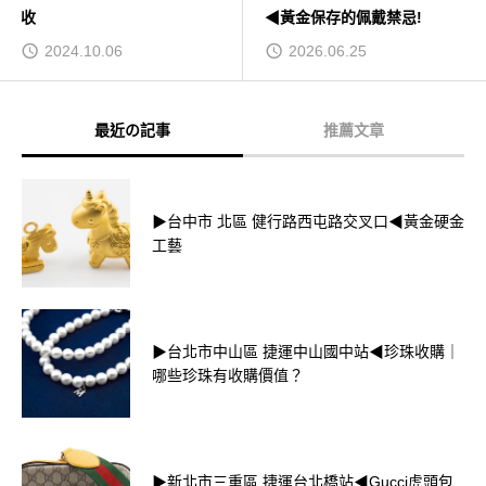
收
◀黃金保存的佩戴禁忌!
2024.10.06
2026.06.25
最近の記事
推薦文章
▶台中市 北區 健行路西屯路交叉口◀黃金硬金
工藝
▶台北市中山區 捷運中山國中站◀珍珠收購｜
哪些珍珠有收購價值？
▶新北市三重區 捷運台北橋站◀Gucci虎頭包