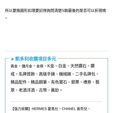
所以要換圓形扣環要記得詢問清楚S鉤最後的是否可以折現唷
~
►凱多利收購項目多元
、
、
、K金、白金、天然鑽石、鑽
黃金
彌月金
金條
戒，名牌首飾、高級手錶、機械錶、二手名牌包、
精品配件、精品鋼筆、有色寶石、郵票、禮券、翡
翠、老酒洋酒、古幣、舊鈔。
【強力收購】HERMES 愛馬仕、CHANEL 香奈兒、