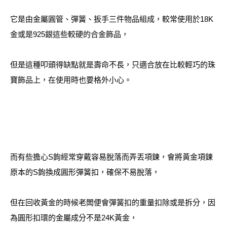
它是由金屬圓管、彈簧、扳手三件物品組成，較常使用於18K
金或是925銀這些較硬的合金飾品，
但是這種叩頭得缺點就是壽命不長，只適合放在比較輕巧的珠
寶飾品上，在使用時也要格外小心。
而有些擔心S鉤經常穿戴容易脫落而弄丟項鍊，會將黃金項鍊
原本的S鉤換成圓形彈簧扣，確保不易脫落，
但在回收黃金的時候老闆便會彈簧扣的重量扣除或是拆分，因
為圓形扣環的金屬成分不是24K黃金，